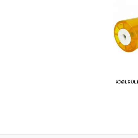
KJØLRUL