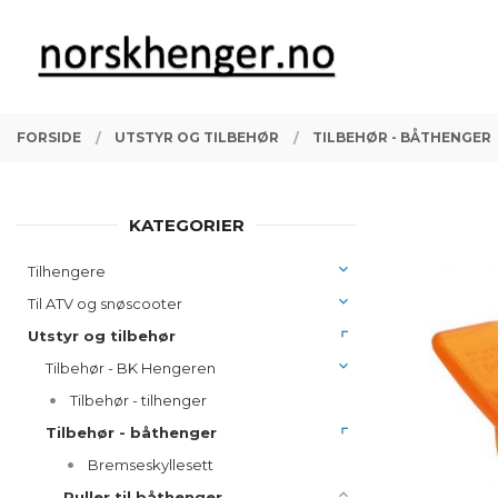
Gå
Lukk
PRODUKTER
til
innholdet
FORSIDE
UTSTYR OG TILBEHØR
TILBEHØR - BÅTHENGER
KATEGORIER
Tilhengere
Til ATV og snøscooter
Utstyr og tilbehør
Tilbehør - BK Hengeren
Tilbehør - tilhenger
Tilbehør - båthenger
Bremseskyllesett
Ruller til båthenger