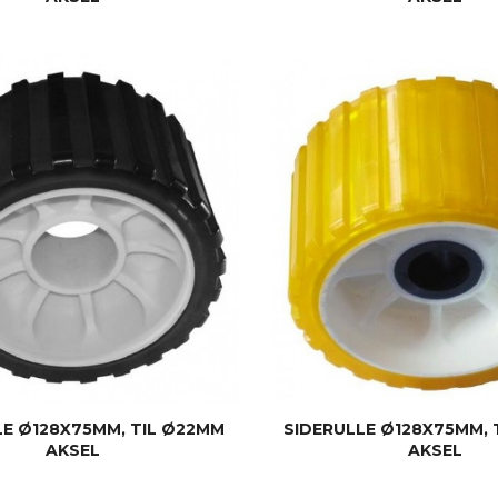
KJØP
KJØP
LE Ø128X75MM, TIL Ø22MM
SIDERULLE Ø128X75MM, 
AKSEL
AKSEL