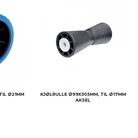
TIL Ø21MM
KJØLRULLE Ø99X305MM, TIL Ø17MM
AKSEL
KJØP