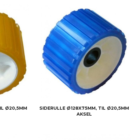
KJØP
IL Ø20,5MM
SIDERULLE Ø128X75MM, TIL Ø20,5MM
AKSEL
KJØP