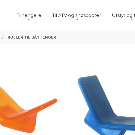
Tilhengere
Til ATV og snøscooter
Utstyr og 
RULLER TIL BÅTHENGER