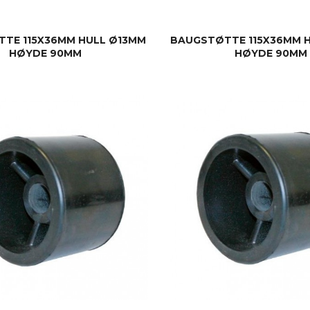
TE 115X36MM HULL Ø13MM
BAUGSTØTTE 115X36MM 
HØYDE 90MM
HØYDE 90MM
KJØP
KJØP