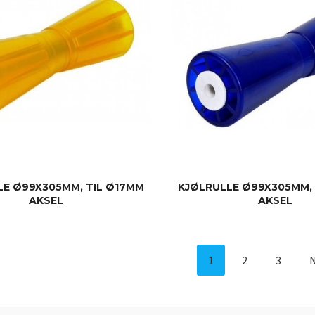
LE Ø99X305MM, TIL Ø17MM
KJØLRULLE Ø99X305MM, 
AKSEL
AKSEL
KJØP
KJØP
1
2
3
N