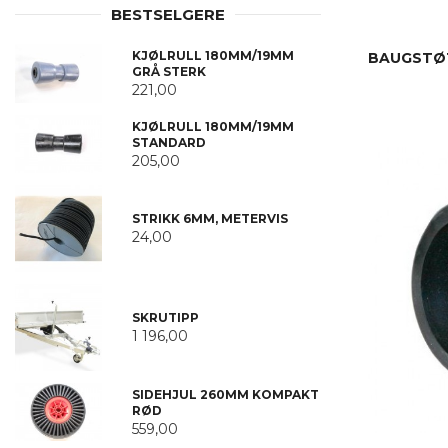
BESTSELGERE
KJØLRULL 180MM/19MM
BAUGSTØT
GRÅ STERK
221,00
KJØLRULL 180MM/19MM
STANDARD
205,00
STRIKK 6MM, METERVIS
24,00
SKRUTIPP
1 196,00
SIDEHJUL 260MM KOMPAKT
RØD
559,00