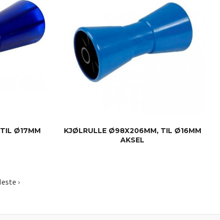
TIL Ø17MM
KJØLRULLE Ø98X206MM, TIL Ø16MM
AKSEL
KJØP
este ›