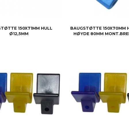
TØTTE 150X71MM HULL
BAUGSTØTTE 150X70MM H
Ø12,5MM
HØYDE 80MM MONT.BRE
KJØP
KJØP