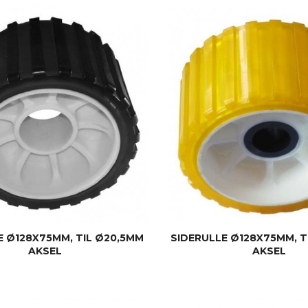
KJØP
KJØP
E Ø128X75MM, TIL Ø20,5MM
SIDERULLE Ø128X75MM, T
AKSEL
AKSEL
KJØP
KJØP