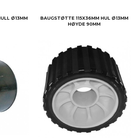
HULL Ø13MM
BAUGSTØTTE 115X36MM HUL Ø13MM
HØYDE 90MM
KJØP