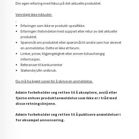
Din egen erfaring med fokus på det aktuelle produktet.
Vennligst ikke inkluder:
Erfaringer som ikke er produkt-spesifikke.
Erfaringer i forbindelse med support eller retur av det aktuelle
produktet.
Spørsmål om produktet eller spørsmål til andre som har skrevet
en anmeldelse. Dette er ikke et forum.
Linker, priser, tilgjengelighet eller annen tidsavhengig
informasjon.
Referanser til konkurrenter
Støtende/ufin ordbruk.
Du må ha kjøpt varen for å skrive en anmeldelse.
Admin forbeholder seg retten til å akseptere, avslå eller
fjerne enhver produktanmeldelse som ikke er i tråd med
disse retningslinjene.
Admin forbeholder seg retten til å publisere anmeldelser i
for eksempel annonsering.