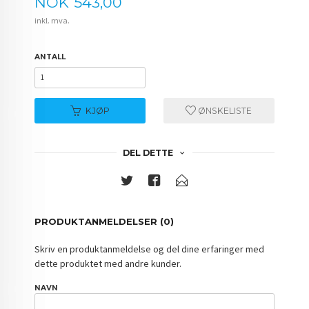
Pris
NOK
543,00
inkl. mva.
ANTALL
KJØP
ØNSKELISTE
DEL DETTE
PRODUKTANMELDELSER (0)
Skriv en produktanmeldelse og del dine erfaringer med
dette produktet med andre kunder.
NAVN