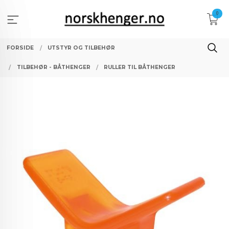
Gå
0
til
innholdet
FORSIDE
UTSTYR OG TILBEHØR
TILBEHØR - BÅTHENGER
RULLER TIL BÅTHENGER