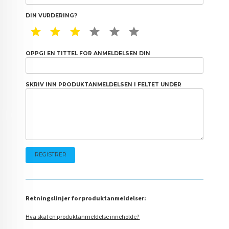
DIN VURDERING?
1 STAR
2 STAR
3 STAR
4 STAR
5 STAR
6 STAR
OPPGI EN TITTEL FOR ANMELDELSEN DIN
SKRIV INN PRODUKTANMELDELSEN I FELTET UNDER
Retningslinjer for produktanmeldelser:
Hva skal en produktanmeldelse inneholde?