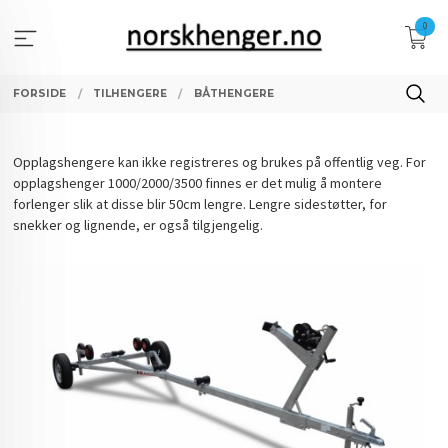
Gå
0
til
innholdet
FORSIDE
TILHENGERE
BÅTHENGERE
Opplagshengere kan ikke registreres og brukes på offentlig veg. For
opplagshenger 1000/2000/3500 finnes er det mulig å montere
forlenger slik at disse blir 50cm lengre. Lengre sidestøtter, for
snekker og lignende, er også tilgjengelig.