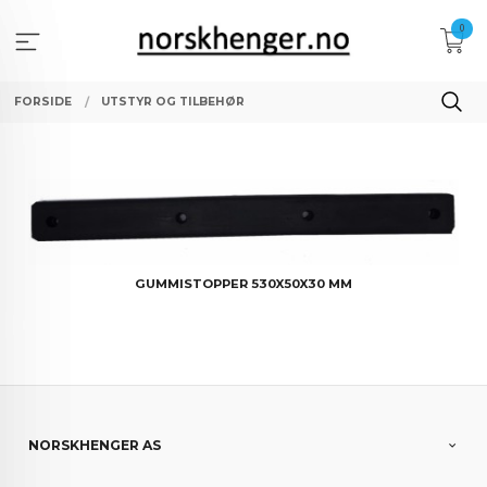
Gå
0
til
innholdet
FORSIDE
UTSTYR OG TILBEHØR
GUMMISTOPPER 530X50X30 MM
NORSKHENGER AS