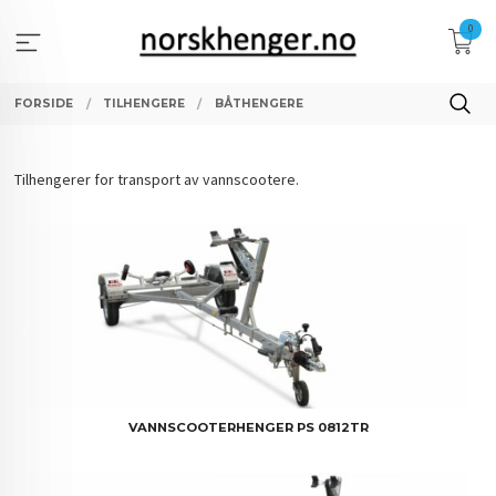
Gå
0
til
innholdet
FORSIDE
TILHENGERE
BÅTHENGERE
Tilhengerer for transport av vannscootere.
VANNSCOOTERHENGER PS 0812TR