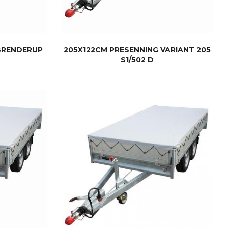
BRENDERUP
205X122CM PRESENNING VARIANT 205
S1/502 D
KJØP