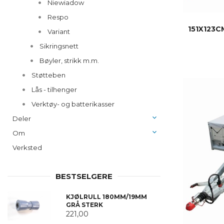
Niewiadow
Respo
151X123
Variant
Sikringsnett
Bøyler, strikk m.m.
Støtteben
Lås - tilhenger
Verktøy- og batterikasser
Deler
Om
Verksted
BESTSELGERE
KJØLRULL 180MM/19MM
GRÅ STERK
221,00