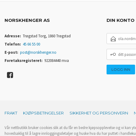
NORSKHENGER AS
DIN KONTO
E-
Adresse:
Trøgstad Torg, 1860 Trøgstad
POSTADRESSE
Telefon:
45 66 55 00
DITT
E-post:
post@norskhenger.no
PASSORD
Foretaksregisteret:
922084440 mva
FRAKT
KJØPSBETINGELSER
SIKKERHET OG PERSONVERN
Vår nettbutikk bruker cookies slik at du får en bedre kjøpsopplevelse og vi kan yt
hovedsaklig til å lagre innloggingsdetaljer og huske hva du har puttet i handleku