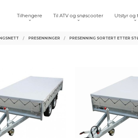
Tilhengere
Til ATV og snøscooter
Utstyr og 
INGSNETT
PRESENNINGER
PRESENNING SORTERT ETTER ST