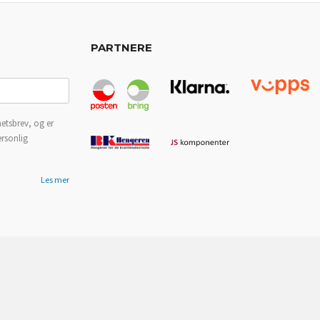
PARTNERE
etsbrev, og er
ersonlig
Les mer