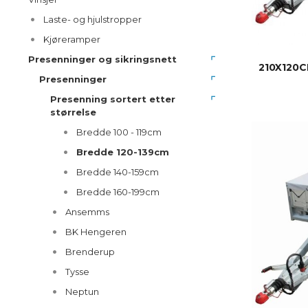
Laste- og hjulstropper
Kjøreramper
Presenninger og sikringsnett
210X120
Presenninger
Presenning sortert etter
størrelse
Bredde 100 - 119cm
Bredde 120-139cm
Bredde 140-159cm
Bredde 160-199cm
Ansemms
BK Hengeren
Brenderup
Tysse
Neptun