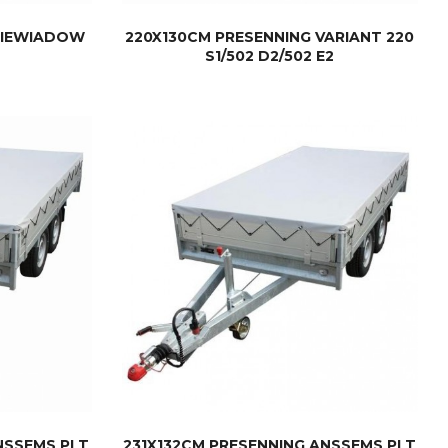
 NIEWIADOW
220X130CM PRESENNING VARIANT 220
S1/502 D2/502 E2
KJØP
NSSEMS PLT
231X132CM PRESENNING ANSSEMS PLT