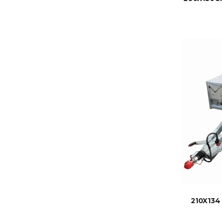
210X13