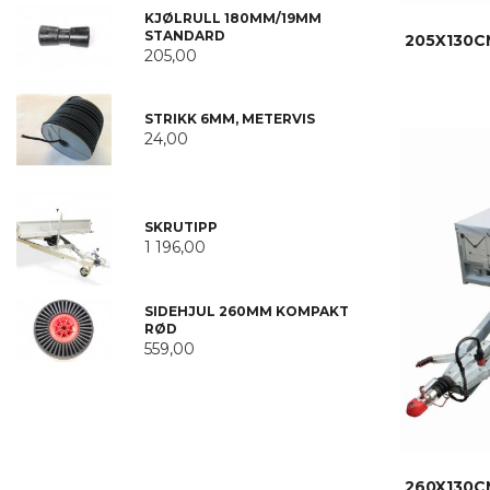
KJØLRULL 180MM/19MM
STANDARD
205X130C
205,00
STRIKK 6MM, METERVIS
24,00
SKRUTIPP
1 196,00
SIDEHJUL 260MM KOMPAKT
RØD
559,00
260X130C