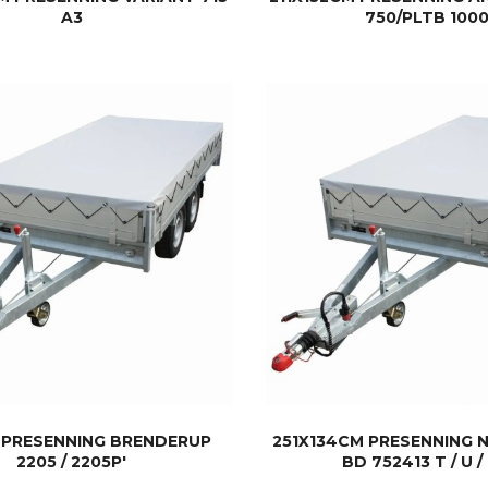
A3
750/PLTB 100
KJØP
KJØP
4 PRESENNING BRENDERUP
251X134CM PRESENNING
2205 / 2205P'
BD 752413 T / U /