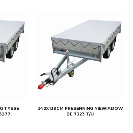
KJØP
G TYSSE
240X139CM PRESENNING NIEWIADOW
6277
BE 7323 T/U
KJØP