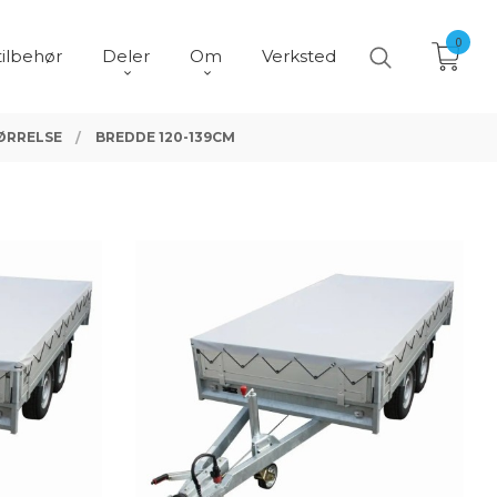
0
tilbehør
Deler
Om
Verksted
ØRRELSE
BREDDE 120-139CM