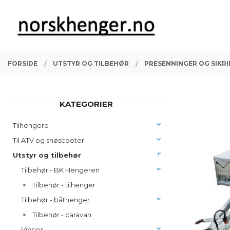
Gå
Lukk
PRODUKTER
til
innholdet
FORSIDE
UTSTYR OG TILBEHØR
PRESENNINGER OG SIKR
KATEGORIER
Tilhengere
Til ATV og snøscooter
Utstyr og tilbehør
Tilbehør - BK Hengeren
Tilbehør - tilhenger
Tilbehør - båthenger
Tilbehør - caravan
Vinsjer