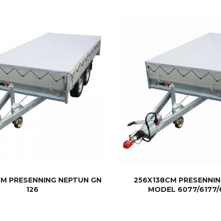
KJØP
KJØP
CM PRESENNING NEPTUN GN
256X138CM PRESENNIN
126
MODEL 6077/6177/
KJØP
KJØP