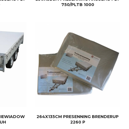
0
750/PLTB 1000
KJØP
 NIEWIADOW
264X135CM PRESENNING BRENDERUP
 UH
2260 P