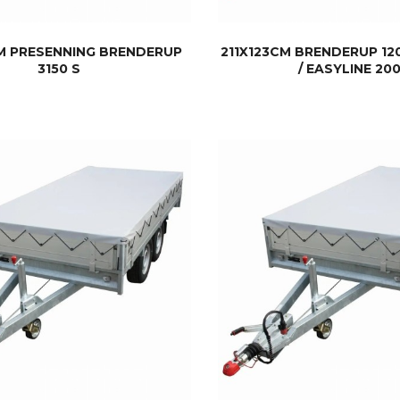
CM PRESENNING BRENDERUP
211X123CM BRENDERUP 1205
3150 S
/ EASYLINE 20
KJØP
KJØP