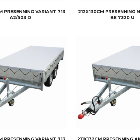
M PRESENNING VARIANT 713
212X130CM PRESENNING
A2/503 D
BE 7320 U
KJØP
KJØP
M PRESENNING VARIANT 713
211X132CM PRESENNING A