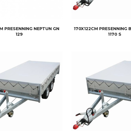
CM PRESENNING NEPTUN GN
170X122CM PRESENNING 
129
1170 S
KJØP
KJØP