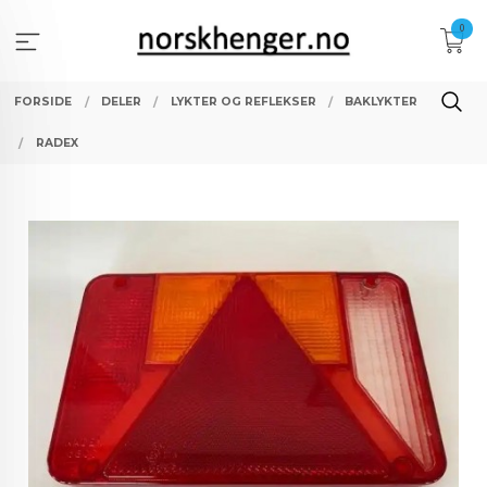
Gå
0
til
innholdet
FORSIDE
DELER
LYKTER OG REFLEKSER
BAKLYKTER
RADEX