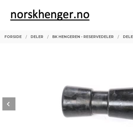
Gå
Lukk
PRODUKTER
til
innholdet
FORSIDE
DELER
BK HENGEREN - RESERVEDELER
DELE
Prev