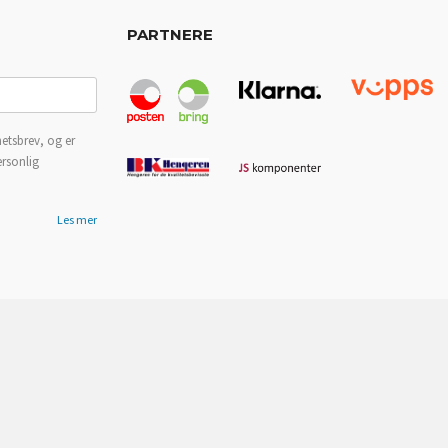
PARTNERE
etsbrev, og er
ersonlig
Les mer