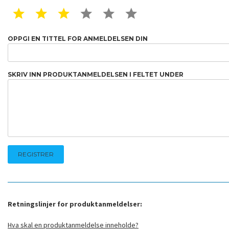
1 STAR
2 STAR
3 STAR
4 STAR
5 STAR
6 STAR
OPPGI EN TITTEL FOR ANMELDELSEN DIN
SKRIV INN PRODUKTANMELDELSEN I FELTET UNDER
Retningslinjer for produktanmeldelser:
Hva skal en produktanmeldelse inneholde?