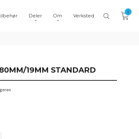
0
tilbehør
Deler
Om
Verksted
180MM/19MM STANDARD
ngeren