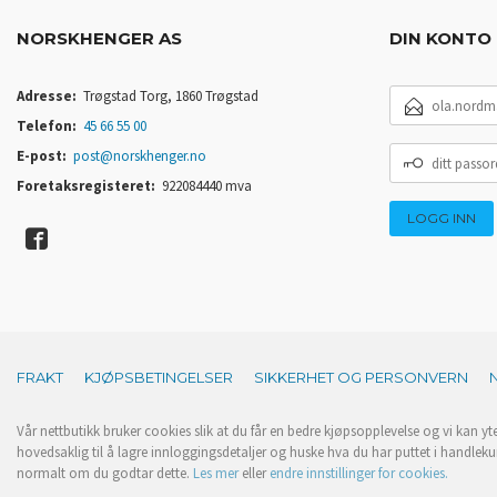
NORSKHENGER AS
DIN KONTO
E-
Adresse:
Trøgstad Torg, 1860 Trøgstad
POSTADRESSE
Telefon:
45 66 55 00
DITT
E-post:
post@norskhenger.no
PASSORD
Foretaksregisteret:
922084440 mva
FRAKT
KJØPSBETINGELSER
SIKKERHET OG PERSONVERN
Vår nettbutikk bruker cookies slik at du får en bedre kjøpsopplevelse og vi kan yt
hovedsaklig til å lagre innloggingsdetaljer og huske hva du har puttet i handleku
normalt om du godtar dette.
Les mer
eller
endre innstillinger for cookies.