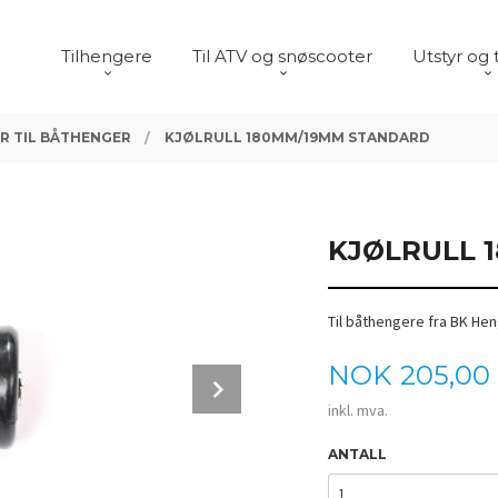
Tilhengere
Til ATV og snøscooter
Utstyr og 
R TIL BÅTHENGER
KJØLRULL 180MM/19MM STANDARD
KJØLRULL 
Til båthengere fra BK He
Pris
NOK
205,00
Next
inkl. mva.
ANTALL