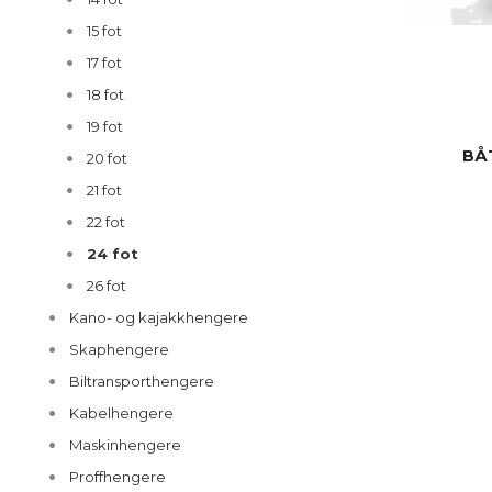
15 fot
17 fot
18 fot
19 fot
BÅ
20 fot
21 fot
22 fot
24 fot
26 fot
Kano- og kajakkhengere
Skaphengere
Biltransporthengere
Kabelhengere
Maskinhengere
Proffhengere