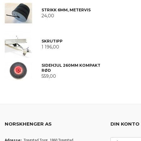
STRIKK 6MM, METERVIS
24,00
SKRUTIPP
1 196,00
SIDEHJUL 260MM KOMPAKT
RØD
559,00
NORSKHENGER AS
DIN KONTO
E-
Adresse:
Trøgstad Torg, 1860 Trøgstad