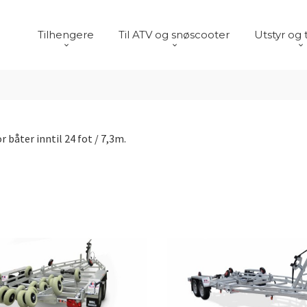
Tilhengere
Til ATV og snøscooter
Utstyr og 
 båter inntil 24 fot / 7,3m.