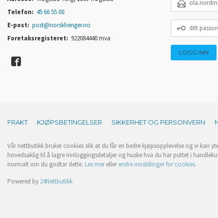
POSTADRESSE
Telefon:
45 66 55 00
DITT
E-post:
post@norskhenger.no
PASSORD
Foretaksregisteret:
922084440 mva
FRAKT
KJØPSBETINGELSER
SIKKERHET OG PERSONVERN
Vår nettbutikk bruker cookies slik at du får en bedre kjøpsopplevelse og vi kan yt
hovedsaklig til å lagre innloggingsdetaljer og huske hva du har puttet i handleku
normalt om du godtar dette.
Les mer
eller
endre innstillinger for cookies.
Powered by
24Nettbutikk