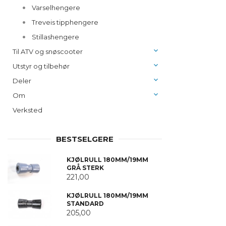
Varselhengere
Treveis tipphengere
Stillashengere
Til ATV og snøscooter
Utstyr og tilbehør
Deler
Om
Verksted
BESTSELGERE
KJØLRULL 180MM/19MM
GRÅ STERK
221,00
KJØLRULL 180MM/19MM
STANDARD
205,00