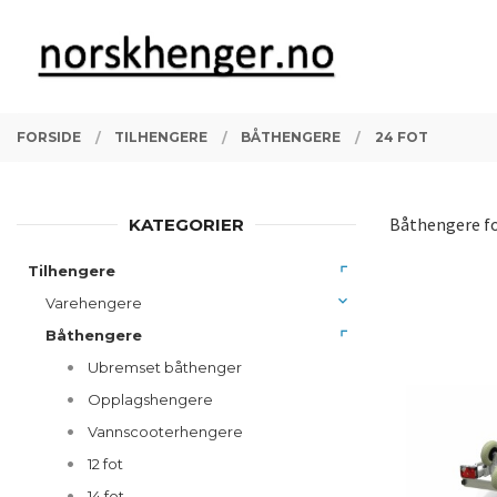
Gå
Lukk
PRODUKTER
til
innholdet
FORSIDE
TILHENGERE
BÅTHENGERE
24 FOT
Båthengere for
KATEGORIER
Tilhengere
Varehengere
Båthengere
Ubremset båthenger
Opplagshengere
Vannscooterhengere
12 fot
14 fot