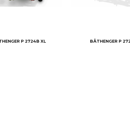
THENGER P 2724B XL
BÅTHENGER P 27
LES MER
LES MER