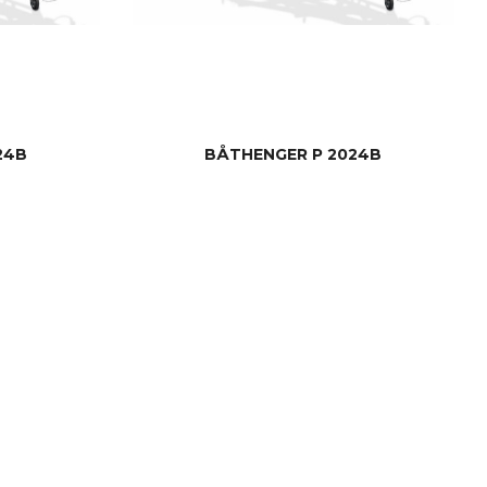
24B
BÅTHENGER P 2024B
LES MER