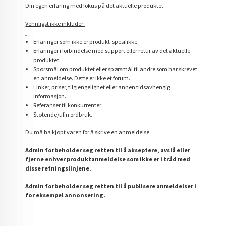
Din egen erfaring med fokus på det aktuelle produktet.
Vennligst ikke inkluder:
Erfaringer som ikke er produkt-spesifikke.
Erfaringer i forbindelse med support eller retur av det aktuelle
produktet.
Spørsmål om produktet eller spørsmål til andre som har skrevet
en anmeldelse. Dette er ikke et forum.
Linker, priser, tilgjengelighet eller annen tidsavhengig
informasjon.
Referanser til konkurrenter
Støtende/ufin ordbruk.
Du må ha kjøpt varen for å skrive en anmeldelse.
Admin forbeholder seg retten til å akseptere, avslå eller
fjerne enhver produktanmeldelse som ikke er i tråd med
disse retningslinjene.
Admin forbeholder seg retten til å publisere anmeldelser i
for eksempel annonsering.