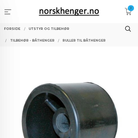
Gå
0
til
innholdet
FORSIDE
UTSTYR OG TILBEHØR
TILBEHØR - BÅTHENGER
RULLER TIL BÅTHENGER