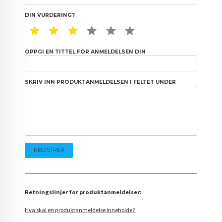
DIN VURDERING?
1 STAR
2 STAR
3 STAR
4 STAR
5 STAR
6 STAR
OPPGI EN TITTEL FOR ANMELDELSEN DIN
SKRIV INN PRODUKTANMELDELSEN I FELTET UNDER
Retningslinjer for produktanmeldelser:
Hva skal en produktanmeldelse inneholde?