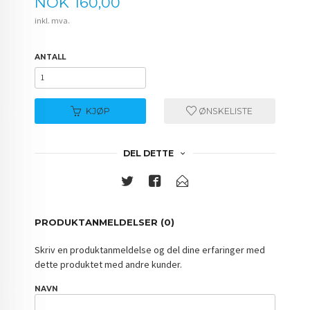
Pris
NOK
160,00
inkl. mva.
ANTALL
KJØP
ØNSKELISTE
DEL DETTE
PRODUKTANMELDELSER (0)
Skriv en produktanmeldelse og del dine erfaringer med
dette produktet med andre kunder.
NAVN