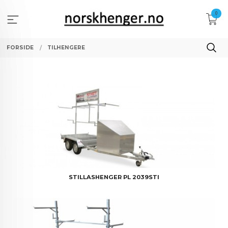
Gå
0
til
innholdet
FORSIDE
TILHENGERE
STILLASHENGER PL 2039STI