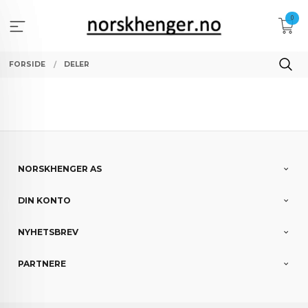
Gå
0
til
innholdet
FORSIDE
DELER
NORSKHENGER AS
DIN KONTO
NYHETSBREV
PARTNERE