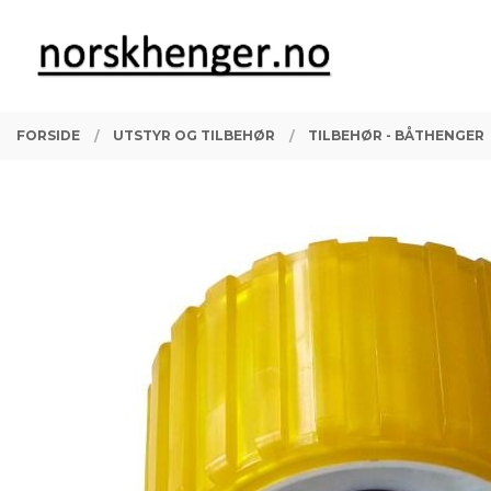
Gå
Lukk
PRODUKTER
til
innholdet
FORSIDE
UTSTYR OG TILBEHØR
TILBEHØR - BÅTHENGER