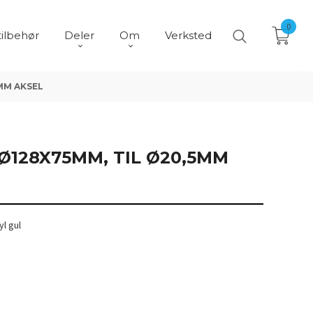
0
tilbehør
Deler
Om
Verksted
MM AKSEL
Ø128X75MM, TIL Ø20,5MM
yl gul