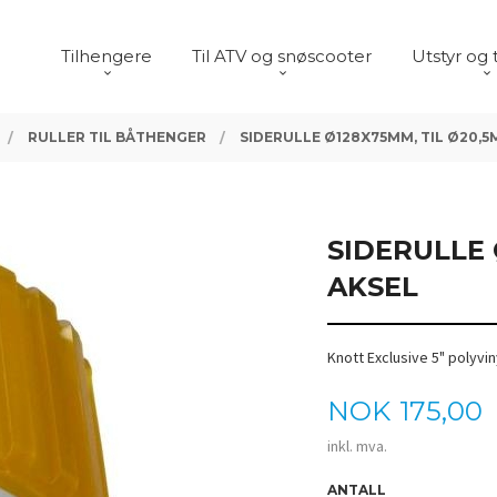
Tilhengere
Til ATV og snøscooter
Utstyr og 
RULLER TIL BÅTHENGER
SIDERULLE Ø128X75MM, TIL Ø20,5
SIDERULLE 
AKSEL
Knott Exclusive 5" polyvin
Pris
NOK
175,00
inkl. mva.
ANTALL