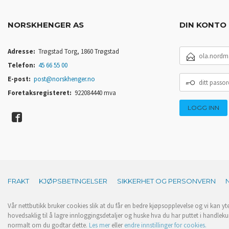
NORSKHENGER AS
DIN KONTO
E-
Adresse:
Trøgstad Torg, 1860 Trøgstad
POSTADRESSE
Telefon:
45 66 55 00
DITT
E-post:
post@norskhenger.no
PASSORD
Foretaksregisteret:
922084440 mva
FRAKT
KJØPSBETINGELSER
SIKKERHET OG PERSONVERN
Vår nettbutikk bruker cookies slik at du får en bedre kjøpsopplevelse og vi kan yt
hovedsaklig til å lagre innloggingsdetaljer og huske hva du har puttet i handleku
normalt om du godtar dette.
Les mer
eller
endre innstillinger for cookies.