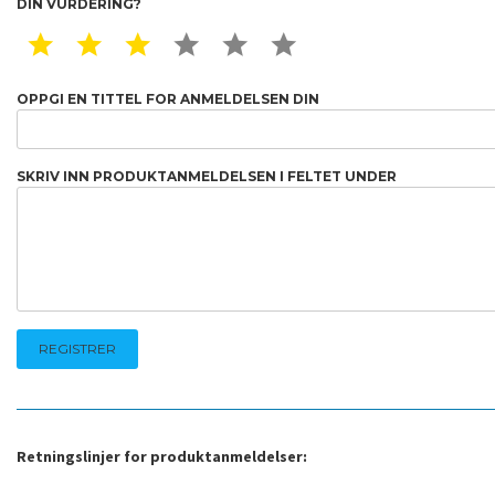
DIN VURDERING?
1 STAR
2 STAR
3 STAR
4 STAR
5 STAR
6 STAR
OPPGI EN TITTEL FOR ANMELDELSEN DIN
SKRIV INN PRODUKTANMELDELSEN I FELTET UNDER
Retningslinjer for produktanmeldelser: