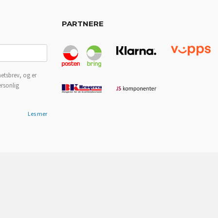
PARTNERE
etsbrev, og er
ersonlig
Les mer