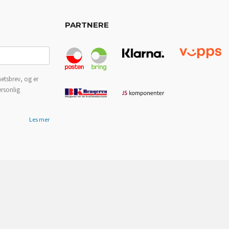
PARTNERE
etsbrev, og er
ersonlig
Les mer