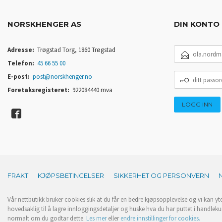
NORSKHENGER AS
DIN KONTO
E-
Adresse:
Trøgstad Torg, 1860 Trøgstad
POSTADRESSE
Telefon:
45 66 55 00
DITT
E-post:
post@norskhenger.no
PASSORD
Foretaksregisteret:
922084440 mva
FRAKT
KJØPSBETINGELSER
SIKKERHET OG PERSONVERN
Vår nettbutikk bruker cookies slik at du får en bedre kjøpsopplevelse og vi kan yt
hovedsaklig til å lagre innloggingsdetaljer og huske hva du har puttet i handleku
normalt om du godtar dette.
Les mer
eller
endre innstillinger for cookies.