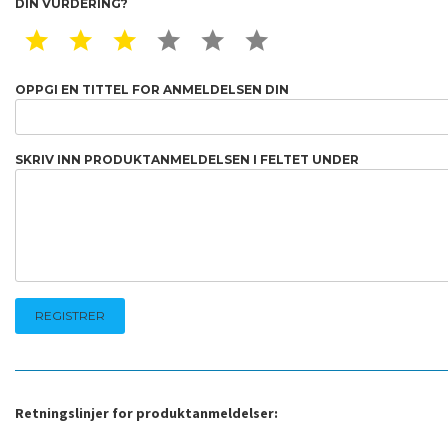
DIN VURDERING?
1 STAR
2 STAR
3 STAR
4 STAR
5 STAR
6 STAR
OPPGI EN TITTEL FOR ANMELDELSEN DIN
SKRIV INN PRODUKTANMELDELSEN I FELTET UNDER
Retningslinjer for produktanmeldelser: