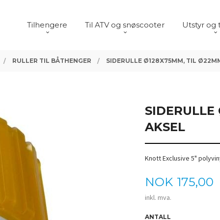
Tilhengere
Til ATV og snøscooter
Utstyr og 
RULLER TIL BÅTHENGER
SIDERULLE Ø128X75MM, TIL Ø22M
SIDERULLE 
AKSEL
Knott Exclusive 5" polyvin
Pris
NOK
175,00
inkl. mva.
ANTALL