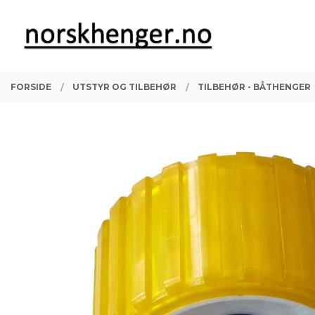
Gå
Lukk
PRODUKTER
til
innholdet
FORSIDE
UTSTYR OG TILBEHØR
TILBEHØR - BÅTHENGER