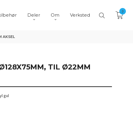
0
tilbehør
Deler
Om
Verksted
M AKSEL
Ø128X75MM, TIL Ø22MM
yl gul