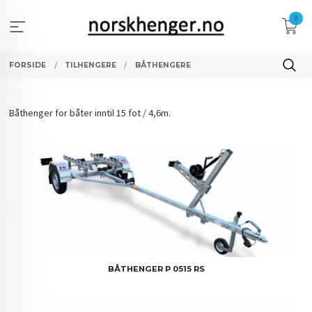
Gå
0
til
innholdet
FORSIDE
TILHENGERE
BÅTHENGERE
Båthenger for båter inntil 15 fot / 4,6m.
BÅTHENGER P 0515 RS