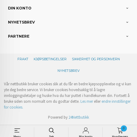
DIN KONTO
NYHETSBREV
PARTNERE
FRAKT
KJØPSBETINGELSER
SIKKERHET OG PERSONVERN
NYHETSBREV
Vår nettbutikk bruker cookies slik at du får en bedre kjøpsopplevelse og vi kan
yte deg bedre service. Vi bruker cookies hovedsaklig til å lagre
innloggingsdetaljer og huske hva du har puttet i handlekurven din. Fortsett å
bruke siden som normalt om du godtar dette.
Les mer
eller
endre innstillinger
for cookies.
Powered by
24Nettbutikk
0
Meny
Søk
Min konto
Handlevogn