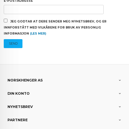
E-POSTADRESSE
JEG GODTAR AT DERE SENDER MEG NYHETSBREV, OG ER
INNFORSTÅTT MED VILKÅRENE FOR BRUK AV PERSONLIG
INFORMASJON
(LES MER)
NORSKHENGER AS
DIN KONTO
NYHETSBREV
PARTNERE