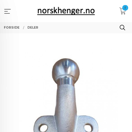
Gå
0
til
innholdet
FORSIDE
DELER