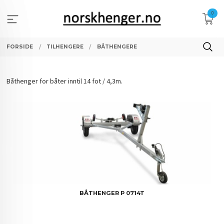
Gå
0
til
innholdet
FORSIDE
TILHENGERE
BÅTHENGERE
Båthenger for båter inntil 14 fot / 4,3m.
BÅTHENGER P 0714T