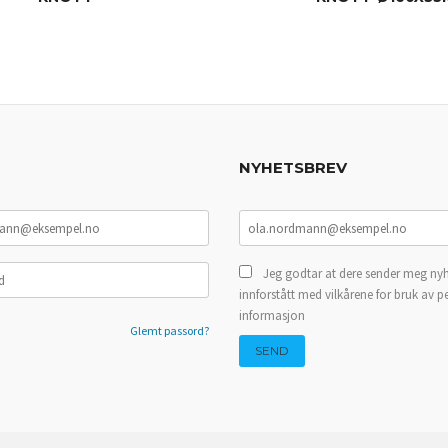
KJØP
KJØP
NYHETSBREV
Jeg godtar at dere sender meg nyh
innforstått med vilkårene for bruk av p
informasjon
Glemt passord?