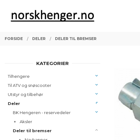
Gå
Lukk
PRODUKTER
til
innholdet
FORSIDE
DELER
DELER TIL BREMSER
KATEGORIER
Tilhengere
Til ATV og snøscooter
Utstyr og tilbehør
Deler
BK Hengeren - reservedeler
Aksler
Deler til bremser
Navkapper