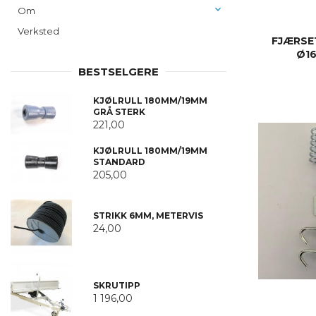
Om
Verksted
FJÆRSE
Ø1
BESTSELGERE
KJØLRULL 180MM/19MM
GRÅ STERK
221,00
KJØLRULL 180MM/19MM
STANDARD
205,00
STRIKK 6MM, METERVIS
24,00
SKRUTIPP
1 196,00