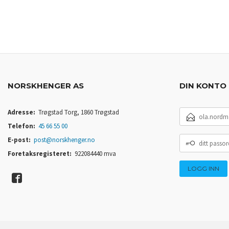
NORSKHENGER AS
DIN KONTO
E-
Adresse:
Trøgstad Torg, 1860 Trøgstad
POSTADRESSE
Telefon:
45 66 55 00
DITT
E-post:
post@norskhenger.no
PASSORD
Foretaksregisteret:
922084440 mva