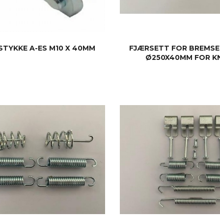
STYKKE A-ES M10 X 40MM
FJÆRSETT FOR BREMS
Ø250X40MM FOR K
KJØP
KJØP