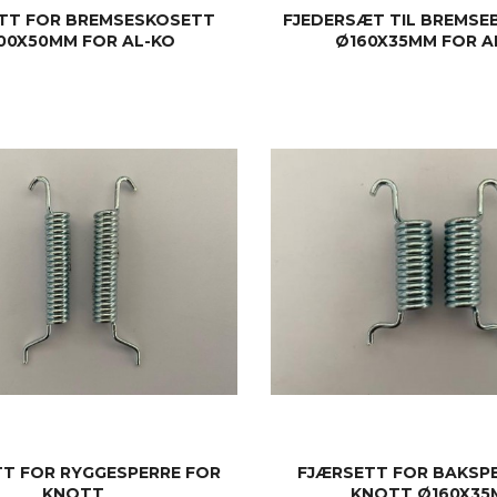
TT FOR BREMSESKOSETT
FJEDERSÆT TIL BREMS
00X50MM FOR AL-KO
Ø160X35MM FOR A
KJØP
KJØP
T FOR RYGGESPERRE FOR
FJÆRSETT FOR BAKSP
KNOTT
KNOTT Ø160X35