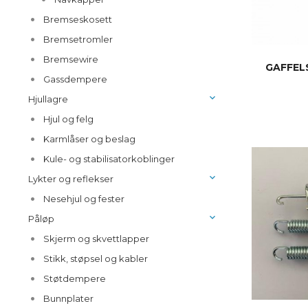
Bremseskosett
Bremsetromler
Bremsewire
GAFFEL
Gassdempere
Hjullagre
Hjul og felg
Karmlåser og beslag
Kule- og stabilisatorkoblinger
Lykter og reflekser
Nesehjul og fester
Påløp
Skjerm og skvettlapper
Stikk, støpsel og kabler
Støtdempere
Bunnplater