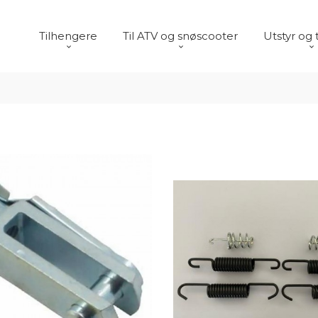
Tilhengere
Til ATV og snøscooter
Utstyr og 