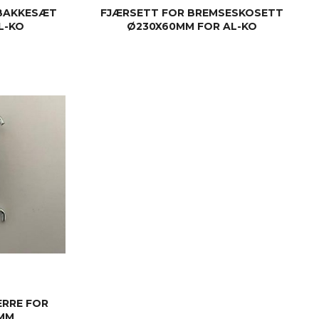
EBAKKESÆT
FJÆRSETT FOR BREMSESKOSETT
L-KO
Ø230X60MM FOR AL-KO
KJØP
ERRE FOR
MM