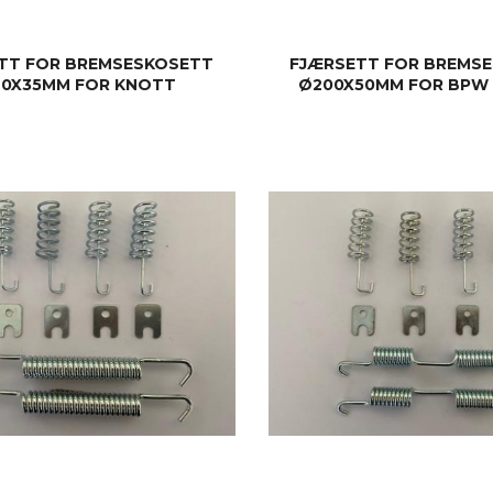
TT FOR BREMSESKOSETT
FJÆRSETT FOR BREMS
60X35MM FOR KNOTT
Ø200X50MM FOR BPW 
KJØP
KJØP