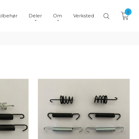
0
tilbehør
Deler
Om
Verksted