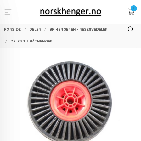
Gå
0
til
innholdet
FORSIDE
DELER
BK HENGEREN - RESERVEDELER
DELER TIL BÅTHENGER