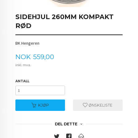
SIDEHJUL 260MM KOMPAKT
RØD
BK Hengeren
Pris
NOK
559,00
inkl. mva.
ANTALL
KJØP
ØNSKELISTE
DEL DETTE