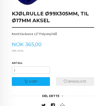
KJØLRULLE Ø99X305MM, TIL
Ø17MM AKSEL
Knott Exclusive 12" Polyvinyl blå
Pris
NOK
365,00
inkl. mva.
ANTALL
KJØP
ØNSKELISTE
DEL DETTE