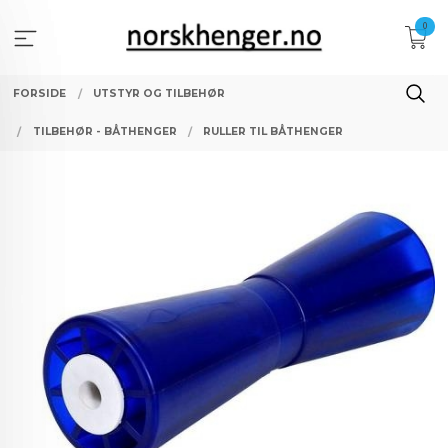
Gå
0
til
innholdet
FORSIDE
UTSTYR OG TILBEHØR
TILBEHØR - BÅTHENGER
RULLER TIL BÅTHENGER