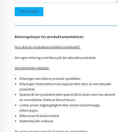
Retningslinjer for produktanmeldelser:
Hva skal en produktanmeldelse inneholde?
Din egen erfaring med fokus på det aktuelle produktet.
Vennligst ikke inkluder:
Erfaringer som ikke er produkt-spesifikke.
Erfaringer i forbindelse med support eller retur av det aktuelle
produktet.
Spørsmål om produktet eller spørsmål til andre som har skrevet
en anmeldelse. Dette er ikke et forum.
Linker, priser, tilgjengelighet eller annen tidsavhengig
informasjon.
Referanser til konkurrenter
Støtende/ufin ordbruk.
Du må ha kjøpt varen for å skrive en anmeldelse.