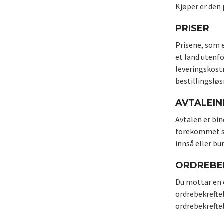
Kjøper er den 
PRISER
Prisene, som e
et land utenfo
leveringskostn
bestillingsløs
AVTALEI
Avtalen er bin
forekommet skr
innså eller bur
ORDREBE
Du mottar en 
ordrebekrefte
ordrebekrefte