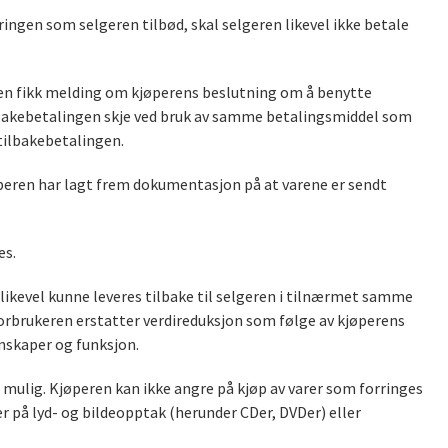
ingen som selgeren tilbød, skal selgeren likevel ikke betale
eren fikk melding om kjøperens beslutning om å benytte
ilbakebetalingen skje ved bruk av samme betalingsmiddel som
tilbakebetalingen.
jøperen har lagt frem dokumentasjon på at varene er sendt
es.
likevel kunne leveres tilbake til selgeren i tilnærmet samme
orbrukeren erstatter verdireduksjon som følge av kjøperens
enskaper og funksjon.
r mulig. Kjøperen kan ikke angre på kjøp av varer som forringes
ler på lyd- og bildeopptak (herunder CDer, DVDer) eller