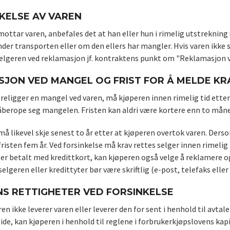
KELSE AV VAREN
ottar varen, anbefales det at han eller hun i rimelig utstreknin
nder transporten eller om den ellers har mangler. Hvis varen ikke
selgeren ved reklamasjon jf. kontraktens punkt om "Reklamasjon ve
JON VED MANGEL OG FRIST FOR Å MELDE KR
religger en mangel ved varen, må kjøperen innen rimelig tid etter
 påberope seg mangelen. Fristen kan aldri være kortere enn to må
 likevel skje senest to år etter at kjøperen overtok varen. Dersom
isten fem år. Ved forsinkelse må krav rettes selger innen rimelig 
r betalt med kredittkort, kan kjøperen også velge å reklamere og 
selgeren eller kredittyter bør være skriftlig (e-post, telefaks eller 
S RETTIGHETER VED FORSINKELSE
n ikke leverer varen eller leverer den for sent i henhold til avta
side, kan kjøperen i henhold til reglene i forbrukerkjøpslovens k