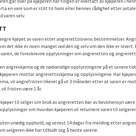
aren går over på kjøperen når tingen er overtatt av kjøperen i hen
rta en vare som er stilt til hans eller hennes rådighet etter avtale
 varen selv.
TT
angre kjøpet av varen etter angrerettslovens bestemmelser. Angre
 om det ikke er noen mangel ved den og selv om den ikke er levert
t varen, de foreskrevne opplysninger om angreretten og angreret
en angreskjema og de nødvendige opplysningene på et senere tidsp
 kjøperen mottar angrerettsskjema og opplysningene. Har kjøpere
ema, vil angrefristen likevel gå ut 3 måneder etter at varen er m
 vil fristen være 1 år.
kjøper til selger om bruk av angreretten bør av bevishensyn være s
opplysninger om hvordan kjøperen vil returnere varen til selgeren
uten unødig opphold, og senest 14 dager fra melding etter angrere
m selgeren ikke har tilbudt seg å hente varene.