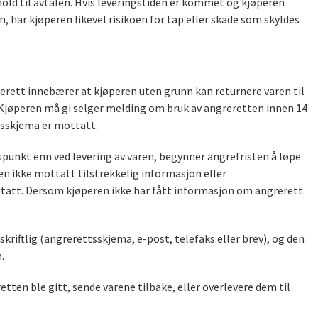
hold til avtalen. Hvis leveringstiden er kommet og kjøperen
n, har kjøperen likevel risikoen for tap eller skade som skyldes
rett innebærer at kjøperen uten grunn kan returnere varen til
. Kjøperen må gi selger melding om bruk av angreretten innen 14
tsskjema er mottatt.
unkt enn ved levering av varen, begynner angrefristen å løpe
n ikke mottatt tilstrekkelig informasjon eller
ottatt. Dersom kjøperen ikke har fått informasjon om angrerett
kriftlig (angrerettsskjema, e-post, telefaks eller brev), og den
.
tten ble gitt, sende varene tilbake, eller overlevere dem til