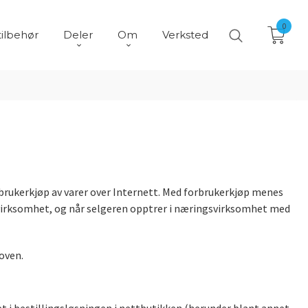
0
tilbehør
Deler
Om
Verksted
brukerkjøp av varer over Internett. Med forbrukerkjøp menes
gsvirksomhet, og når selgeren opptrer i næringsvirksomhet med
oven.