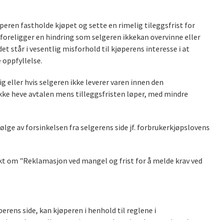
peren fastholde kjøpet og sette en rimelig tileggsfrist for
 foreligger en hindring som selgeren ikkekan overvinne eller
t står i vesentlig misforhold til kjøperens interesse i at
 oppfyllelse.
 eller hvis selgeren ikke leverer varen innen den
 ikke heve avtalen mens tilleggsfristen løper, med mindre
følge av forsinkelsen fra selgerens side jf. forbrukerkjøpslovens
kt om "Reklamasjon ved mangel og frist for å melde krav ved
rens side, kan kjøperen i henhold til reglene i