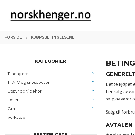
Gå
Lukk
PRODUKTER
til
innholdet
FORSIDE
KJØPSBETINGELSENE
KATEGORIER
BETIN
GENEREL
Tilhengere
Til ATV og snøscooter
Dette kjøpet 
her salg av v
Utstyr og tilbehør
salg av varer 
Deler
Om
Salg til forbr
Verksted
AVTALEN
BESTSELGERE