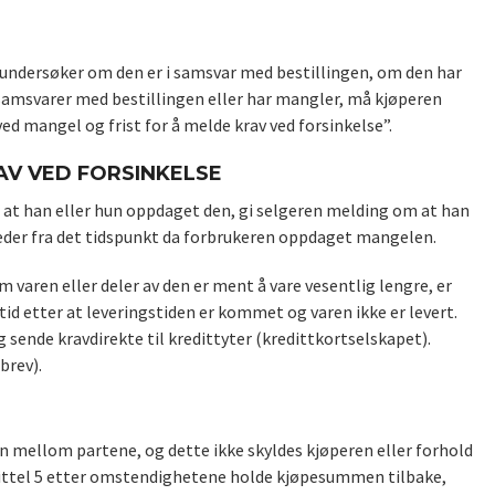
g undersøker om den er i samsvar med bestillingen, om den har
 samsvarer med bestillingen eller har mangler, må kjøperen
d mangel og frist for å melde krav ved forsinkelse”.
AV VED FORSINKELSE
 at han eller hun oppdaget den, gi selgeren melding om at han
neder fra det tidspunkt da forbrukeren oppdaget mangelen.
 varen eller deler av den er ment å vare vesentlig lengre, er
tid etter at leveringstiden er kommet og varen ikke er levert.
sende kravdirekte til kredittyter (kredittkortselskapet).
brev).
len mellom partene, og dette ikke skyldes kjøperen eller forhold
apittel 5 etter omstendighetene holde kjøpesummen tilbake,