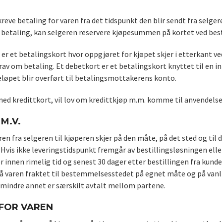
reve betaling for varen fra det tidspunkt den blir sendt fra selge
 betaling, kan selgeren reservere kjøpesummen på kortet ved best
 er et betalingskort hvor oppgjøret for kjøpet skjer i etterkant v
av om betaling. Et debetkort er et betalingskort knyttet til en 
eløpet blir overført til betalingsmottakerens konto.
med kredittkort, vil lov om kredittkjøp m.m. komme til anvendelse
M.V.
ren fra selgeren til kjøperen skjer på den måte, på det sted og til 
Hvis ikke leveringstidspunkt fremgår av bestillingsløsningen elle
er innen rimelig tid og senest 30 dager etter bestillingen fra kunde
få varen fraktet til bestemmelsesstedet på egnet måte og på vanl
mindre annet er særskilt avtalt mellom partene.
 FOR VAREN