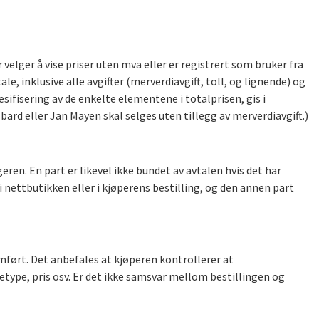
velger å vise priser uten mva eller er registrert som bruker fra
, inklusive alle avgifter (merverdiavgift, toll, og lignende) og
ifisering av de enkelte elementene i totalprisen, gis i
lbard eller Jan Mayen skal selges uten tillegg av merverdiavgift.)
ren. En part er likevel ikke bundet av avtalen hvis det har
 i nettbutikken eller i kjøperens bestilling, og den annen part
ført. Det anbefales at kjøperen kontrollerer at
type, pris osv. Er det ikke samsvar mellom bestillingen og