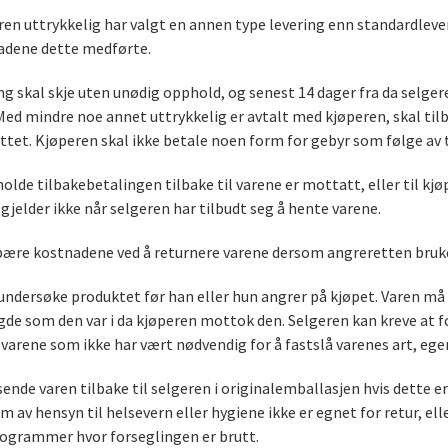
n uttrykkelig har valgt en annen type levering enn standardlever
adene dette medførte.
ng skal skje uten unødig opphold, og senest 14 dager fra da selg
Med mindre noe annet uttrykkelig er avtalt med kjøperen, skal t
ttet. Kjøperen skal ikke betale noen form for gebyr som følge av 
olde tilbakebetalingen tilbake til varene er mottatt, eller til k
 gjelder ikke når selgeren har tilbudt seg å hente varene.
ære kostnadene ved å returnere varene dersom angreretten bruk
undersøke produktet før han eller hun angrer på kjøpet. Varen må 
de som den var i da kjøperen mottok den. Selgeren kan kreve at f
varene som ikke har vært nødvendig for å fastslå varenes art, eg
ende varen tilbake til selgeren i originalemballasjen hvis dette e
om av hensyn til helsevern eller hygiene ikke er egnet for retur, el
grammer hvor forseglingen er brutt.