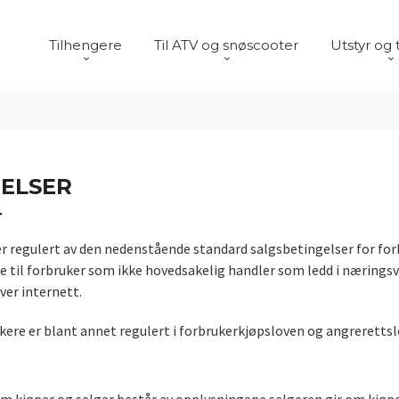
Tilhengere
Til ATV og snøscooter
Utstyr og 
GELSER
T
er regulert av den nedenstående standard salgsbetingelser for for
are til forbruker som ikke hovedsakelig handler som ledd i nærin
over internett.
ukere er blant annet regulert i forbrukerkjøpsloven og angrerettsl