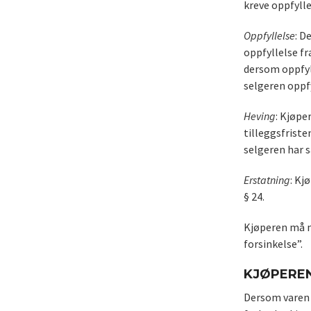
kreve oppfylle
Oppfyllelse
: D
oppfyllelse fr
dersom oppfyll
selgeren oppfy
Heving
: Kjøpe
tilleggsfriste
selgeren har s
Erstatning
: Kj
§ 24.
Kjøperen må m
forsinkelse”.
KJØPEREN
Dersom varen h