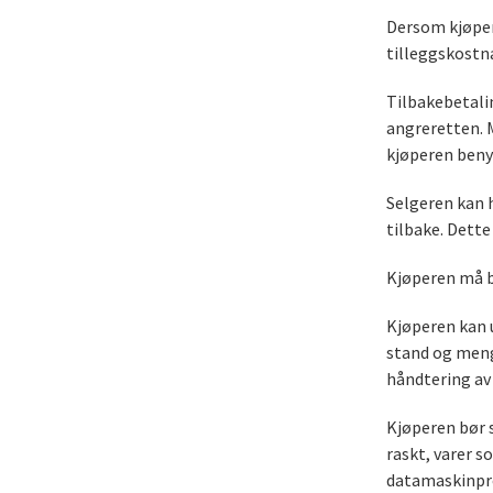
Dersom kjøpere
tilleggskostn
Tilbakebetali
angreretten. 
kjøperen beny
Selgeren kan h
tilbake. Dette
Kjøperen må b
Kjøperen kan 
stand og meng
håndtering av 
Kjøperen bør s
raskt, varer s
datamaskinpro