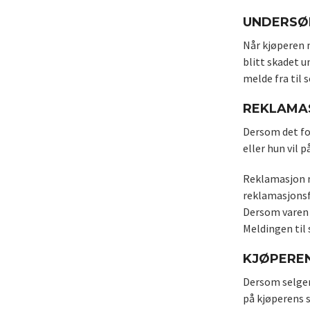
UNDERSØ
Når kjøperen m
blitt skadet u
melde fra til 
REKLAMAS
Dersom det fo
eller hun vil
Reklamasjon må
reklamasjonsfr
Dersom varen e
Meldingen til 
KJØPEREN
Dersom selgere
på kjøperens 