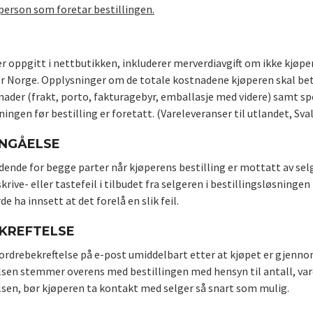
person som foretar bestillingen.
r oppgitt i nettbutikken, inkluderer merverdiavgift om ikke kjøper 
r Norge. Opplysninger om de totale kostnadene kjøperen skal betale
ader (frakt, porto, fakturagebyr, emballasje med videre) samt spes
ningen før bestilling er foretatt. (Vareleveranser til utlandet, Sva
NNGÅELSE
dende for begge parter når kjøperens bestilling er mottatt av selge
ive- eller tastefeil i tilbudet fra selgeren i bestillingsløsningen
de ha innsett at det forelå en slik feil.
KREFTELSE
ordrebekreftelse på e-post umiddelbart etter at kjøpet er gjennom
lsen stemmer overens med bestillingen med hensyn til antall, vare
lsen, bør kjøperen ta kontakt med selger så snart som mulig.