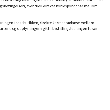
t i bestillingsløsningen i nettbutikken (herunder blant annet
ingsbetingelser), eventuell direkte korrespondanse mellom
øsningen i nettbutikken, direkte korrespondanse mellom
artene og opplysningene gitt i bestillingsløsningen foran