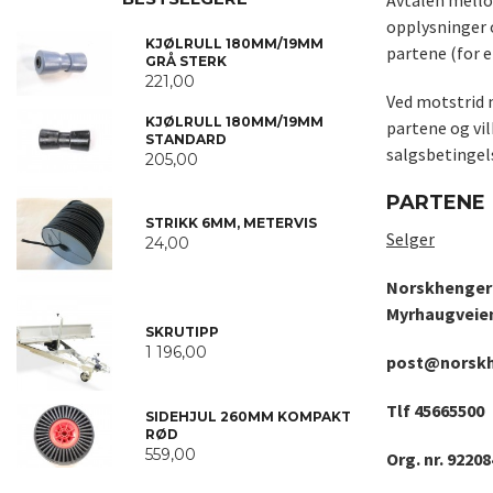
Avtalen mello
opplysninger 
KJØLRULL 180MM/19MM
partene (for 
GRÅ STERK
221,00
Ved motstrid 
KJØLRULL 180MM/19MM
partene og vi
STANDARD
salgsbetingels
205,00
PARTENE
STRIKK 6MM, METERVIS
Selger
24,00
Norskhenger
Myrhaugveien
SKRUTIPP
1 196,00
post@norskh
Tlf 45665500
SIDEHJUL 260MM KOMPAKT
RØD
559,00
Org. nr. 9220