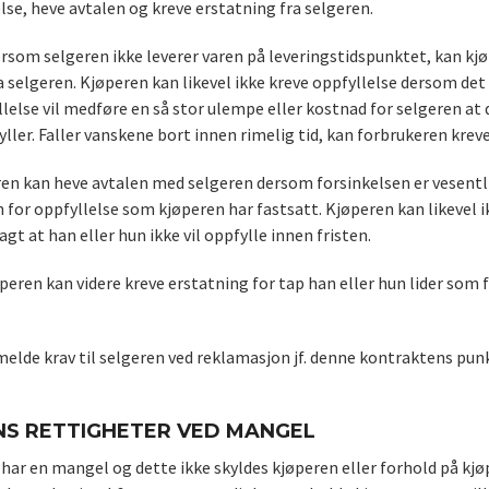
lse, heve avtalen og kreve erstatning fra selgeren.
ersom selgeren ikke leverer varen på leveringstidspunktet, kan kjø
a selgeren. Kjøperen kan likevel ikke kreve oppfyllelse dersom det
else vil medføre en så stor ulempe eller kostnad for selgeren at de
ller. Faller vanskene bort innen rimelig tid, kan forbrukeren kreve
ren kan heve avtalen med selgeren dersom forsinkelsen er vesentlig
n for oppfyllelse som kjøperen har fastsatt. Kjøperen kan likevel
agt at han eller hun ikke vil oppfylle innen fristen.
øperen kan videre kreve erstatning for tap han eller hun lider som 
elde krav til selgeren ved reklamasjon jf. denne kontraktens pun
S RETTIGHETER VED MANGEL
ar en mangel og dette ikke skyldes kjøperen eller forhold på kjøpe