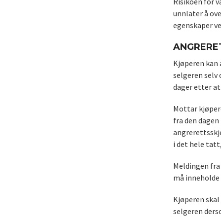
Risikoen for v
unnlater å ove
egenskaper ved
ANGRERE
Kjøperen kan 
selgeren selv
dager etter a
Mottar kjøper
fra den dagen
angrerettsskj
i det hele tatt,
Meldingen fra 
må inneholde 
Kjøperen skal 
selgeren derso