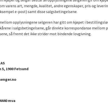
m kjøper og selger består av opplysningene selgeren gir om kjøpe
om varens art, mengde, kvalitet, andre egenskaper, pris og lever
eksempel e-post) samt disse salgsbetingelsene.
mellom opplysningene selgeren har gitt om kjøpet i bestillingsl
lkårene i salgsbetingelsene, går direkte korrespondanse mellom p
ene, så fremt det ikke strider mot bindende lovgivning.
 AS
 5, 1900 Fetsund
enger.no
84440 mva