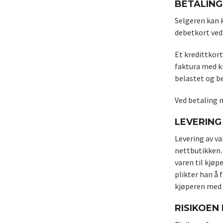
BETALING
Selgeren kan k
debetkort ved
Et kredittkort
faktura med kr
belastet og b
Ved betaling 
LEVERING 
Levering av va
nettbutikken. 
varen til kjøp
plikter han å 
kjøperen med 
RISIKOEN