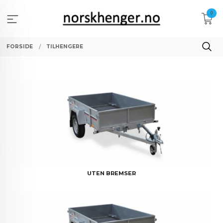
Gå
0
til
innholdet
FORSIDE
TILHENGERE
UTEN BREMSER