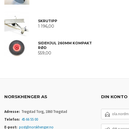
SKRUTIPP
1 196,00
SIDEHJUL 260MM KOMPAKT
RØD
559,00
NORSKHENGER AS
DIN KONTO
E-
Adresse:
Trøgstad Torg, 1860 Trøgstad
POSTADRESSE
Telefon:
45 66 55 00
DITT
E-post:
post@norskhenger.no