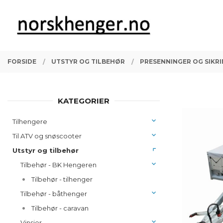
Gå
Lukk
PRODUKTER
til
innholdet
FORSIDE
UTSTYR OG TILBEHØR
PRESENNINGER OG SIKR
KATEGORIER
Tilhengere
Til ATV og snøscooter
Utstyr og tilbehør
Tilbehør - BK Hengeren
Tilbehør - tilhenger
Tilbehør - båthenger
Tilbehør - caravan
Vinsjer