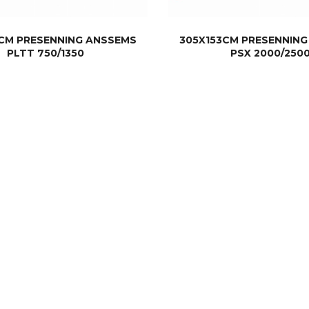
CM PRESENNING ANSSEMS
305X153CM PRESENNIN
PLTT 750/1350
PSX 2000/250
KJØP
KJØP