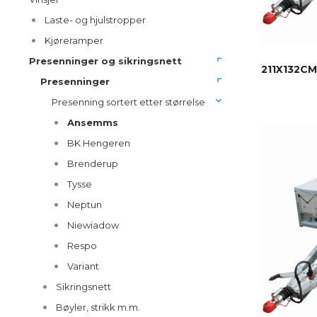
Laste- og hjulstropper
Kjøreramper
Presenninger og sikringsnett
211X132C
Presenninger
Presenning sortert etter størrelse
Ansemms
BK Hengeren
Brenderup
Tysse
Neptun
Niewiadow
Respo
Variant
Sikringsnett
Bøyler, strikk m.m.