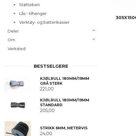
Støtteben
Lås - tilhenger
305X150
Verktøy- og batterikasser
Deler
Om
Verksted
BESTSELGERE
KJØLRULL 180MM/19MM
GRÅ STERK
221,00
KJØLRULL 180MM/19MM
STANDARD
205,00
STRIKK 6MM, METERVIS
24,00