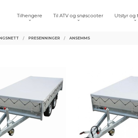
Tilhengere
Til ATV og snøscooter
Utstyr og 
INGSNETT
PRESENNINGER
ANSEMMS