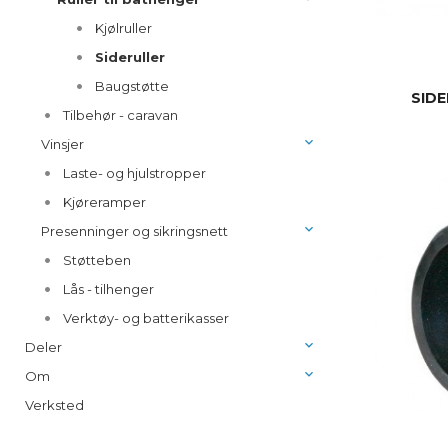
Kjølruller
Sideruller
Baugstøtte
SID
Tilbehør - caravan
Vinsjer
Laste- og hjulstropper
Kjøreramper
Presenninger og sikringsnett
Støtteben
Lås - tilhenger
Verktøy- og batterikasser
Deler
Om
Verksted