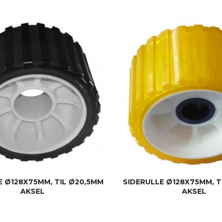
KJØP
KJØP
E Ø128X75MM, TIL Ø20,5MM
SIDERULLE Ø128X75MM, T
AKSEL
AKSEL
KJØP
KJØP