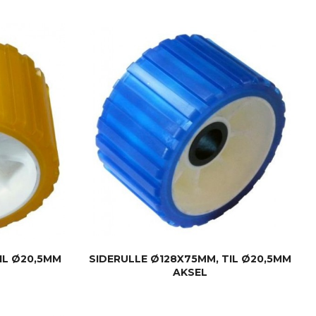
KJØP
IL Ø20,5MM
SIDERULLE Ø128X75MM, TIL Ø20,5MM
AKSEL
KJØP