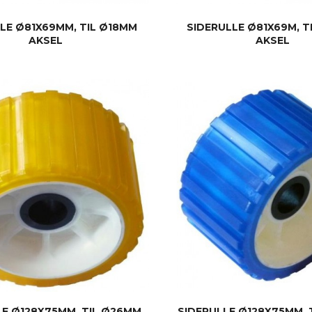
LE Ø81X69MM, TIL Ø18MM
SIDERULLE Ø81X69M, T
AKSEL
AKSEL
KJØP
KJØP
LE Ø128X75MM, TIL Ø26MM
SIDERULLE Ø128X75MM, 