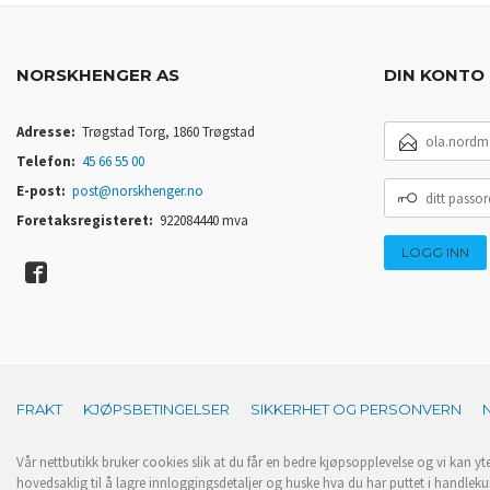
NORSKHENGER AS
DIN KONTO
E-
Adresse:
Trøgstad Torg, 1860 Trøgstad
POSTADRESSE
Telefon:
45 66 55 00
DITT
E-post:
post@norskhenger.no
PASSORD
Foretaksregisteret:
922084440 mva
FRAKT
KJØPSBETINGELSER
SIKKERHET OG PERSONVERN
Vår nettbutikk bruker cookies slik at du får en bedre kjøpsopplevelse og vi kan yt
hovedsaklig til å lagre innloggingsdetaljer og huske hva du har puttet i handleku