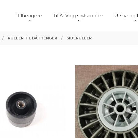
Tilhengere
Til ATV og snøscooter
Utstyr og 
RULLER TIL BÅTHENGER
SIDERULLER