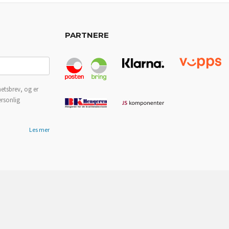
PARTNERE
etsbrev, og er
ersonlig
Les mer