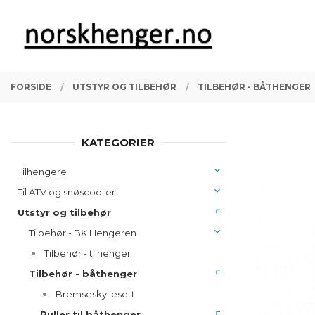
Gå
Lukk
PRODUKTER
til
innholdet
FORSIDE
UTSTYR OG TILBEHØR
TILBEHØR - BÅTHENGER
KATEGORIER
Tilhengere
Til ATV og snøscooter
Utstyr og tilbehør
Tilbehør - BK Hengeren
Tilbehør - tilhenger
Tilbehør - båthenger
Bremseskyllesett
Ruller til båthenger