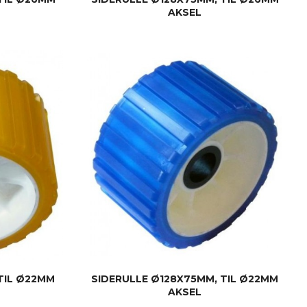
AKSEL
KJØP
TIL Ø22MM
SIDERULLE Ø128X75MM, TIL Ø22MM
AKSEL