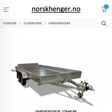
Gå
0
til
innholdet
FORSIDE
TILHENGERE
VAREHENGERE
VAREHENGER PL 2744B BE