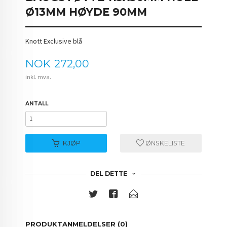
Ø13MM HØYDE 90MM
Knott Exclusive blå
Pris
NOK
272,00
inkl. mva.
ANTALL
KJØP
ØNSKELISTE
DEL DETTE
PRODUKTANMELDELSER (0)