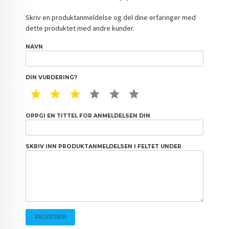
Skriv en produktanmeldelse og del dine erfaringer med
dette produktet med andre kunder.
NAVN
DIN VURDERING?
1 STAR
2 STAR
3 STAR
4 STAR
5 STAR
6 STAR
OPPGI EN TITTEL FOR ANMELDELSEN DIN
SKRIV INN PRODUKTANMELDELSEN I FELTET UNDER