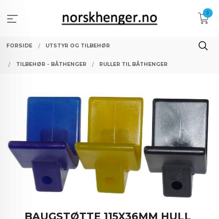
Gå
0
til
innholdet
FORSIDE
UTSTYR OG TILBEHØR
TILBEHØR - BÅTHENGER
RULLER TIL BÅTHENGER
BAUGSTØTTE 115X36MM HULL