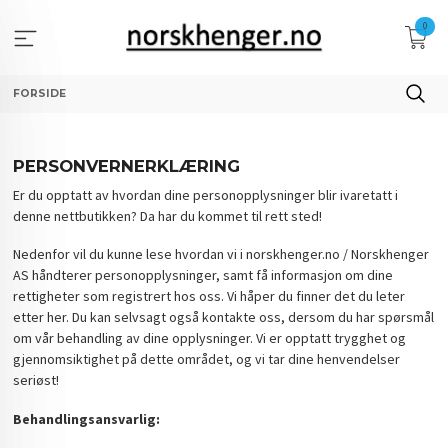
Gå
0
til
innholdet
FORSIDE
PERSONVERNERKLÆRING
Er du opptatt av hvordan dine personopplysninger blir ivaretatt i
denne nettbutikken? Da har du kommet til rett sted!
Nedenfor vil du kunne lese hvordan vi i norskhenger.no / Norskhenger
AS håndterer personopplysninger, samt få informasjon om dine
rettigheter som registrert hos oss. Vi håper du finner det du leter
etter her. Du kan selvsagt også kontakte oss, dersom du har spørsmål
om vår behandling av dine opplysninger. Vi er opptatt trygghet og
gjennomsiktighet på dette området, og vi tar dine henvendelser
seriøst!
Behandlingsansvarlig: