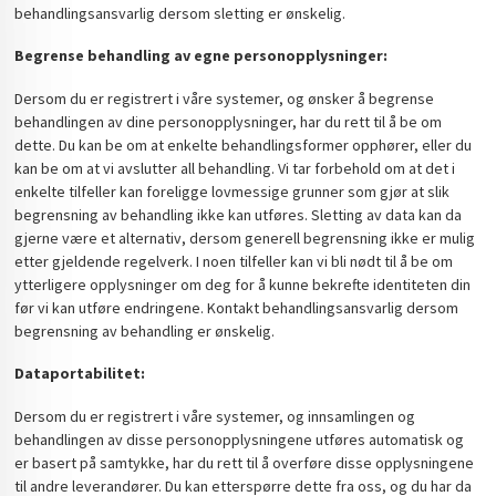
behandlingsansvarlig dersom sletting er ønskelig.
Begrense behandling av egne personopplysninger:
Dersom du er registrert i våre systemer, og ønsker å begrense
behandlingen av dine personopplysninger, har du rett til å be om
dette. Du kan be om at enkelte behandlingsformer opphører, eller du
kan be om at vi avslutter all behandling. Vi tar forbehold om at det i
enkelte tilfeller kan foreligge lovmessige grunner som gjør at slik
begrensning av behandling ikke kan utføres. Sletting av data kan da
gjerne være et alternativ, dersom generell begrensning ikke er mulig
etter gjeldende regelverk. I noen tilfeller kan vi bli nødt til å be om
ytterligere opplysninger om deg for å kunne bekrefte identiteten din
før vi kan utføre endringene. Kontakt behandlingsansvarlig dersom
begrensning av behandling er ønskelig.
Dataportabilitet:
Dersom du er registrert i våre systemer, og innsamlingen og
behandlingen av disse personopplysningene utføres automatisk og
er basert på samtykke, har du rett til å overføre disse opplysningene
til andre leverandører. Du kan etterspørre dette fra oss, og du har da