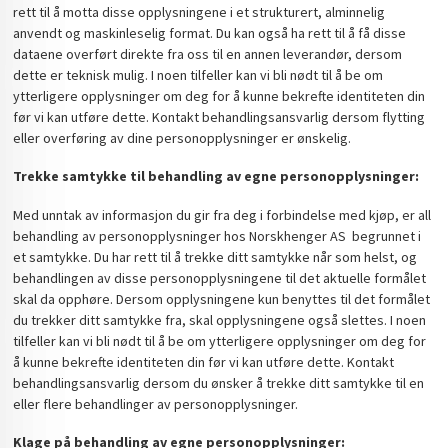
rett til å motta disse opplysningene i et strukturert, alminnelig
anvendt og maskinleselig format. Du kan også ha rett til å få disse
dataene overført direkte fra oss til en annen leverandør, dersom
dette er teknisk mulig. I noen tilfeller kan vi bli nødt til å be om
ytterligere opplysninger om deg for å kunne bekrefte identiteten din
før vi kan utføre dette. Kontakt behandlingsansvarlig dersom flytting
eller overføring av dine personopplysninger er ønskelig.
Trekke samtykke til behandling av egne personopplysninger:
Med unntak av informasjon du gir fra deg i forbindelse med kjøp, er all
behandling av personopplysninger hos Norskhenger AS begrunnet i
et samtykke. Du har rett til å trekke ditt samtykke når som helst, og
behandlingen av disse personopplysningene til det aktuelle formålet
skal da opphøre. Dersom opplysningene kun benyttes til det formålet
du trekker ditt samtykke fra, skal opplysningene også slettes. I noen
tilfeller kan vi bli nødt til å be om ytterligere opplysninger om deg for
å kunne bekrefte identiteten din før vi kan utføre dette. Kontakt
behandlingsansvarlig dersom du ønsker å trekke ditt samtykke til en
eller flere behandlinger av personopplysninger.
Klage på behandling av egne personopplysninger: