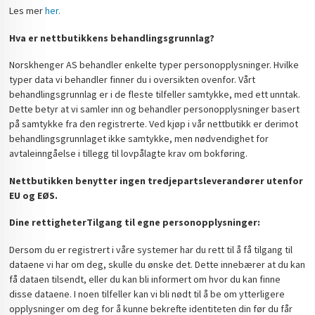
Les mer
her.
Hva er nettbutikkens behandlingsgrunnlag?
Norskhenger AS behandler enkelte typer personopplysninger. Hvilke
typer data vi behandler finner du i oversikten ovenfor. Vårt
behandlingsgrunnlag er i de fleste tilfeller samtykke, med ett unntak.
Dette betyr at vi samler inn og behandler personopplysninger basert
på samtykke fra den registrerte. Ved kjøp i vår nettbutikk er derimot
behandlingsgrunnlaget ikke samtykke, men nødvendighet for
avtaleinngåelse i tillegg til lovpålagte krav om bokføring.
Nettbutikken benytter ingen tredjepartsleverandører utenfor
EU og EØS.
Dine rettigheter
Tilgang til egne personopplysninger:
Dersom du er registrert i våre systemer har du rett til å få tilgang til
dataene vi har om deg, skulle du ønske det. Dette innebærer at du kan
få dataen tilsendt, eller du kan bli informert om hvor du kan finne
disse dataene. I noen tilfeller kan vi bli nødt til å be om ytterligere
opplysninger om deg for å kunne bekrefte identiteten din før du får