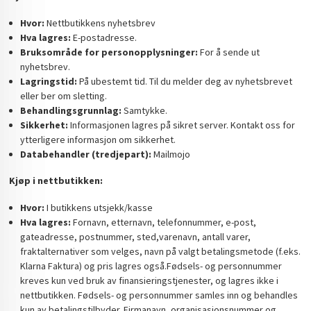
Hvor:
Nettbutikkens nyhetsbrev
Hva lagres:
E-postadresse.
Bruksområde for personopplysninger:
For å sende ut
nyhetsbrev.
Lagringstid:
På ubestemt tid. Til du melder deg av nyhetsbrevet
eller ber om sletting.
Behandlingsgrunnlag:
Samtykke.
Sikkerhet:
Informasjonen lagres på sikret server. Kontakt oss for
ytterligere informasjon om sikkerhet.
Databehandler (tredjepart):
Mailmojo
Kjøp i nettbutikken:
Hvor:
I butikkens utsjekk/kasse
Hva lagres:
Fornavn, etternavn, telefonnummer, e-post,
gateadresse, postnummer, sted,varenavn, antall varer,
fraktalternativer som velges, navn på valgt betalingsmetode (f.eks.
Klarna Faktura) og pris lagres også.Fødsels- og personnummer
kreves kun ved bruk av finansieringstjenester, og lagres ikke i
nettbutikken. Fødsels- og personnummer samles inn og behandles
kun av betalingstilbyder. Firmanavn, organisasjonsnummer og