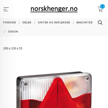
Gå
0
til
innholdet
FORSIDE
DELER
LYKTER OG REFLEKSER
BAKLYKTER
JOKON
200 x 230 x 55