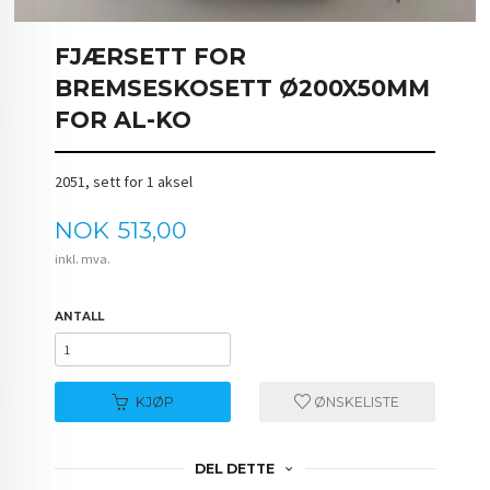
FJÆRSETT FOR
BREMSESKOSETT Ø200X50MM
FOR AL-KO
2051, sett for 1 aksel
Pris
NOK
513,00
inkl. mva.
ANTALL
KJØP
ØNSKELISTE
DEL DETTE