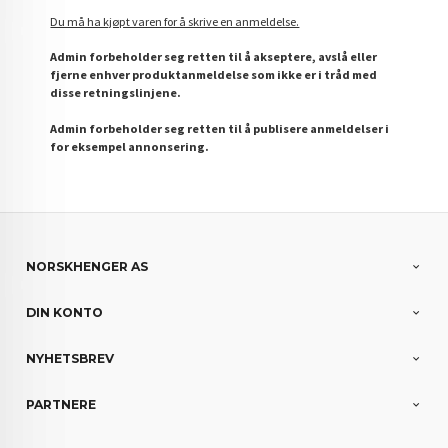
Du må ha kjøpt varen for å skrive en anmeldelse.
Admin forbeholder seg retten til å akseptere, avslå eller
fjerne enhver produktanmeldelse som ikke er i tråd med
disse retningslinjene.
Admin forbeholder seg retten til å publisere anmeldelser i
for eksempel annonsering.
NORSKHENGER AS
DIN KONTO
NYHETSBREV
PARTNERE