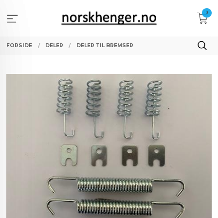
Gå
0
til
innholdet
FORSIDE
DELER
DELER TIL BREMSER