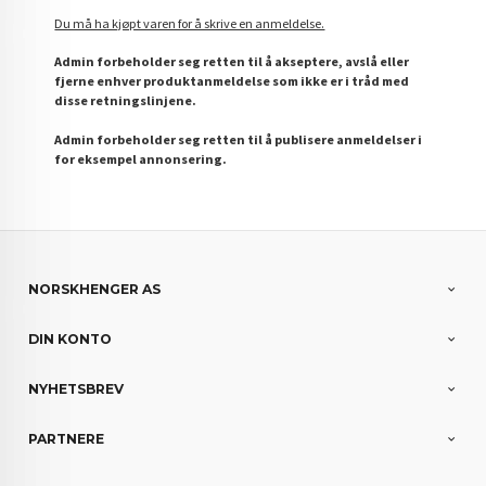
Du må ha kjøpt varen for å skrive en anmeldelse.
Admin forbeholder seg retten til å akseptere, avslå eller
fjerne enhver produktanmeldelse som ikke er i tråd med
disse retningslinjene.
Admin forbeholder seg retten til å publisere anmeldelser i
for eksempel annonsering.
NORSKHENGER AS
DIN KONTO
NYHETSBREV
PARTNERE