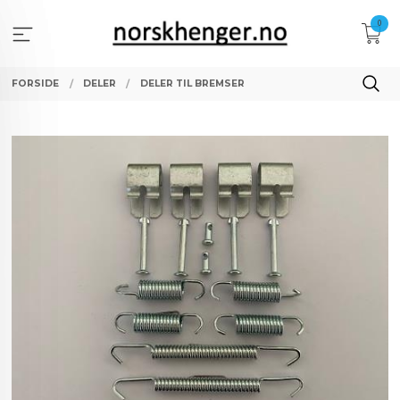
Gå
0
til
innholdet
FORSIDE
DELER
DELER TIL BREMSER