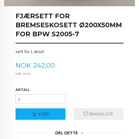
FJÆRSETT FOR
BREMSESKOSETT Ø200X50MM
FOR BPW S2005-7
sett for 1 aksel
Pris
NOK
242,00
inkl. mva.
ANTALL
KJØP
ØNSKELISTE
DEL DETTE