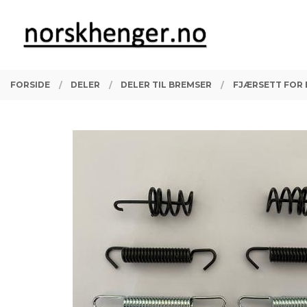
Gå
Lukk
PRODUKTER
til
innholdet
FORSIDE
DELER
DELER TIL BREMSER
FJÆRSETT FOR