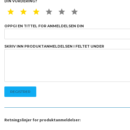
DIN VURDERING?
1 STAR
2 STAR
3 STAR
4 STAR
5 STAR
6 STAR
OPPGI EN TITTEL FOR ANMELDELSEN DIN
SKRIV INN PRODUKTANMELDELSEN I FELTET UNDER
Retningslinjer for produktanmeldelser: