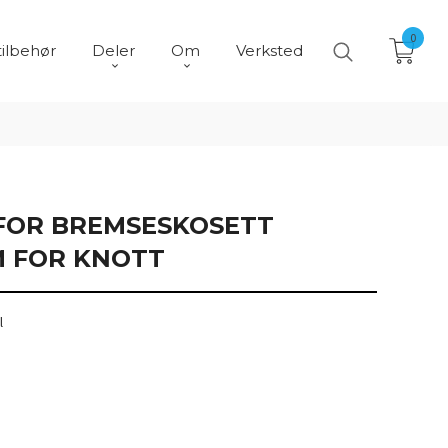
0
tilbehør
Deler
Om
Verksted
FOR BREMSESKOSETT
 FOR KNOTT
l