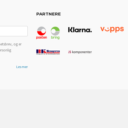
PARTNERE
etsbrev, og er
ersonlig
Les mer