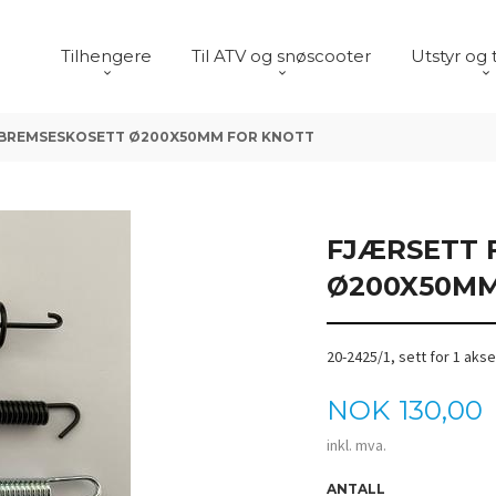
Tilhengere
Til ATV og snøscooter
Utstyr og 
 BREMSESKOSETT Ø200X50MM FOR KNOTT
FJÆRSETT 
Ø200X50MM
20-2425/1, sett for 1 akse
Pris
NOK
130,00
inkl. mva.
ANTALL