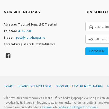
NORSKHENGER AS
DIN KONTO
E-
Adresse:
Trøgstad Torg, 1860 Trøgstad
POSTADRESSE
Telefon:
45 66 55 00
DITT
E-post:
post@norskhenger.no
PASSORD
Foretaksregisteret:
922084440 mva
FRAKT
KJØPSBETINGELSER
SIKKERHET OG PERSONVERN
Vår nettbutikk bruker cookies slik at du får en bedre kjøpsopplevelse og vi kan yt
hovedsaklig til å lagre innloggingsdetaljer og huske hva du har puttet i handleku
normalt om du godtar dette.
Les mer
eller
endre innstillinger for cookies.