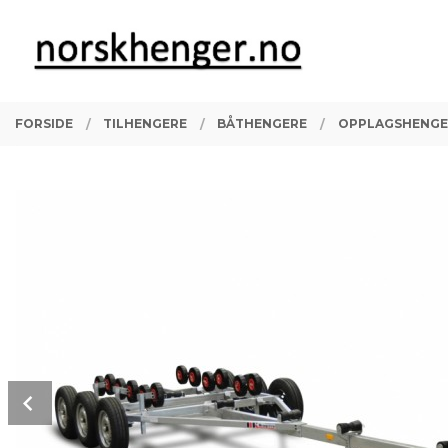
Gå
Lukk
PRODUKTER
til
innholdet
FORSIDE
TILHENGERE
BÅTHENGERE
OPPLAGSHENGE
Prev