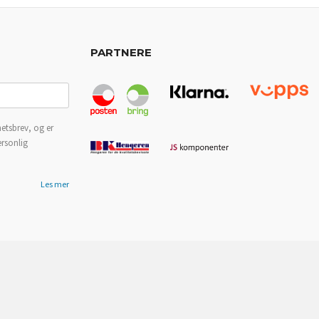
PARTNERE
etsbrev, og er
ersonlig
Les mer