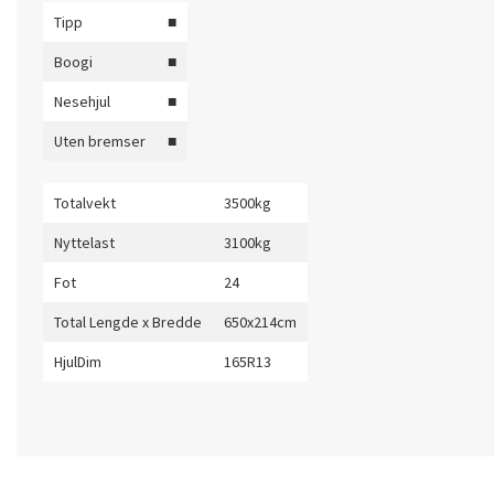
Tipp
■
Boogi
■
Nesehjul
■
Uten bremser
■
Totalvekt
3500kg
Nyttelast
3100kg
Fot
24
Total Lengde x Bredde
650x214cm
HjulDim
165R13