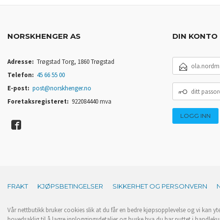
NORSKHENGER AS
DIN KONTO
E-
Adresse:
Trøgstad Torg, 1860 Trøgstad
POSTADRESSE
Telefon:
45 66 55 00
DITT
E-post:
post@norskhenger.no
PASSORD
Foretaksregisteret:
922084440 mva
FRAKT
KJØPSBETINGELSER
SIKKERHET OG PERSONVERN
Vår nettbutikk bruker cookies slik at du får en bedre kjøpsopplevelse og vi kan yt
hovedsaklig til å lagre innloggingsdetaljer og huske hva du har puttet i handleku