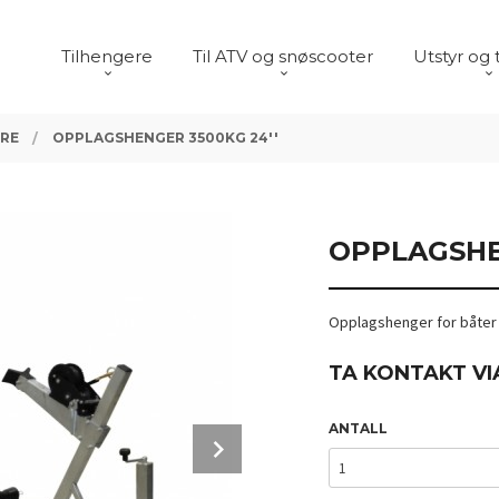
Tilhengere
Til ATV og snøscooter
Utstyr og 
RE
OPPLAGSHENGER 3500KG 24''
OPPLAGSHE
Opplagshenger for båter in
TA KONTAKT VI
ANTALL
Next