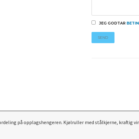
JEG GODTAR
BETI
SEND
ordeling på opplagshengeren. Kjølruller med stålkjerne, kraftig vi