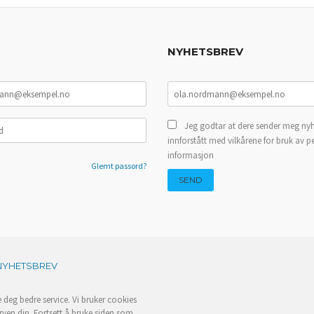
NYHETSBREV
Jeg godtar at dere sender meg nyh
innforstått med vilkårene for bruk av p
informasjon
Glemt passord?
NYHETSBREV
e deg bedre service. Vi bruker cookies
rven din. Fortsett å bruke siden som