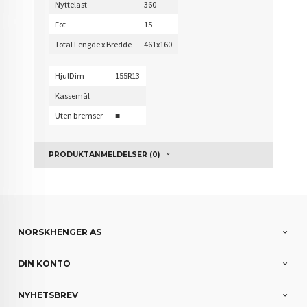
Nyttelast
360
Fot
15
Total Lengde x Bredde
461x160
HjulDim
155R13
Kassemål
Uten bremser
■
PRODUKTANMELDELSER (0)
NORSKHENGER AS
DIN KONTO
NYHETSBREV