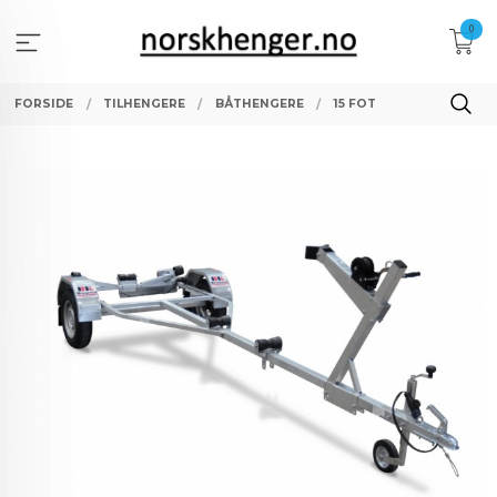
Gå
0
til
innholdet
FORSIDE
TILHENGERE
BÅTHENGERE
15 FOT