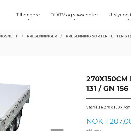
Tilhengere
Til ATV og snøscooter
Utstyr og 
INGSNETT
PRESENNINGER
PRESENNING SORTERT ETTER ST
270X150CM 
131 / GN 156
Størrelse 270 x 150 x 7cm
Pris
NOK
1 207,0
inkl. mva.