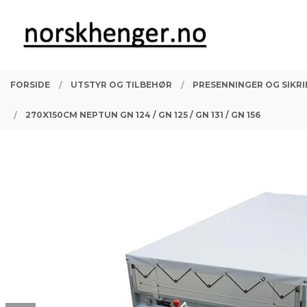
Gå
Lukk
PRODUKTER
til
innholdet
FORSIDE
UTSTYR OG TILBEHØR
PRESENNINGER OG SIKR
270X150CM NEPTUN GN 124 / GN 125 / GN 131 / GN 156