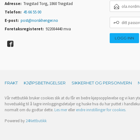
E-
Adresse:
Trøgstad Torg, 1860 Trøgstad
POSTADRESSE
Telefon:
45 66 55 00
DITT
E-post:
post@norskhenger.no
PASSORD
Foretaksregisteret:
922084440 mva
FRAKT
KJØPSBETINGELSER
SIKKERHET OG PERSONVERN
Vår nettbutikk bruker cookies slik at du får en bedre kjøpsopplevelse og vi kan yt
hovedsaklig til å lagre innloggingsdetaljer og huske hva du har puttet i handleku
normalt om du godtar dette.
Les mer
eller
endre innstillinger for cookies.
Powered by
24Nettbutikk