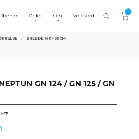
0
tilbehør
Deler
Om
Verksted
ØRRELSE
BREDDE 140-159CM
NEPTUN GN 124 / GN 125 / GN
. NTP
0