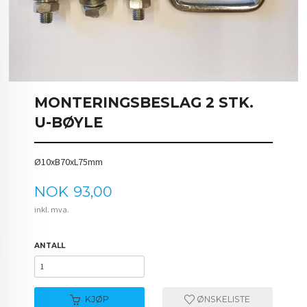
MONTERINGSBESLAG 2 STK.
U-BØYLE
Ø10xB70xL75mm
Pris
NOK
93,00
inkl. mva.
ANTALL
KJØP
ØNSKELISTE