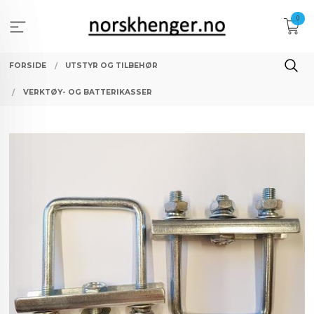
Gå
0
til
innholdet
FORSIDE
UTSTYR OG TILBEHØR
VERKTØY- OG BATTERIKASSER