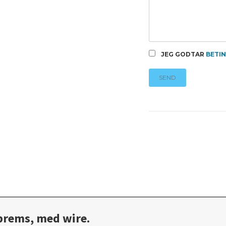
JEG GODTAR
BETI
SEND
 brems, med wire.