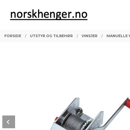
Gå
Lukk
PRODUKTER
til
innholdet
FORSIDE
UTSTYR OG TILBEHØR
VINSJER
MANUELLE 
Prev