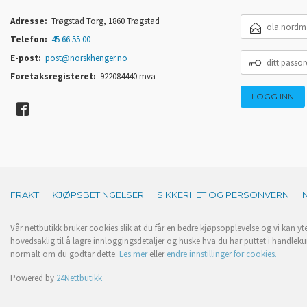
E-
Adresse:
Trøgstad Torg, 1860 Trøgstad
POSTADRESSE
Telefon:
45 66 55 00
DITT
E-post:
post@norskhenger.no
PASSORD
Foretaksregisteret:
922084440 mva
FRAKT
KJØPSBETINGELSER
SIKKERHET OG PERSONVERN
Vår nettbutikk bruker cookies slik at du får en bedre kjøpsopplevelse og vi kan yt
hovedsaklig til å lagre innloggingsdetaljer og huske hva du har puttet i handleku
normalt om du godtar dette.
Les mer
eller
endre innstillinger for cookies.
Powered by
24Nettbutikk