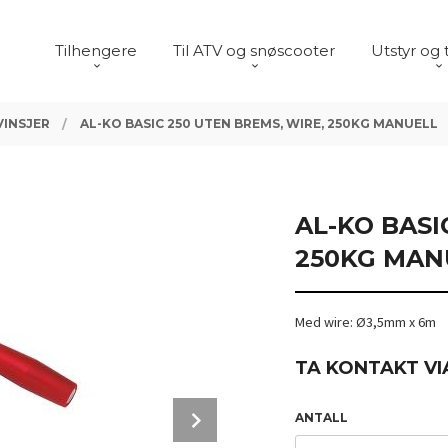
Tilhengere
Til ATV og snøscooter
Utstyr og 
VINSJER
AL-KO BASIC 250 UTEN BREMS, WIRE, 250KG MANUELL
AL-KO BASI
250KG MAN
Med wire: Ø3,5mm x 6m
TA KONTAKT VI
Next
ANTALL