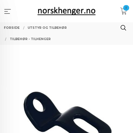
Gå
0
til
innholdet
FORSIDE
UTSTYR OG TILBEHØR
TILBEHØR - TILHENGER