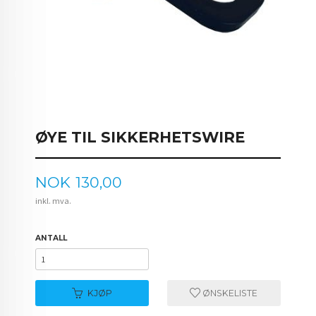
ØYE TIL SIKKERHETSWIRE
Pris
NOK
130,00
inkl. mva.
ANTALL
KJØP
ØNSKELISTE