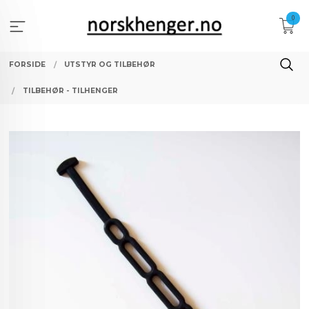
Gå
0
til
innholdet
FORSIDE
UTSTYR OG TILBEHØR
TILBEHØR - TILHENGER