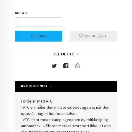
ANTALL
KJØP
ØNSKELISTE
DEL DETTE
PRODUKTINFO
Fordeler med ATC:
- ATC'en måler den minste sidebevegelse, når den
oppstår - ingen tidsforsinkelse.
- ATC'en bremser campingvognen øyeblikkelig og
automatisk. Sjåføren merker stort sett ikke, at den
elektroniske styrte opprettingen skjer.