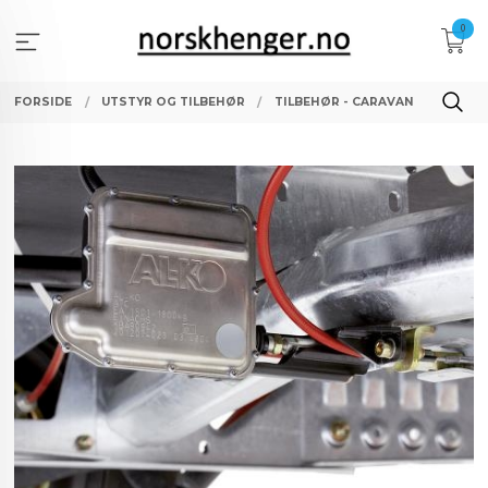
Gå
0
til
innholdet
FORSIDE
UTSTYR OG TILBEHØR
TILBEHØR - CARAVAN