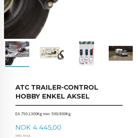
ATC TRAILER-CONTROL
HOBBY ENKEL AKSEL
EA 750-1300Kg min. 500/800Kg
Pris
NOK
4 445,00
inkl. mva.