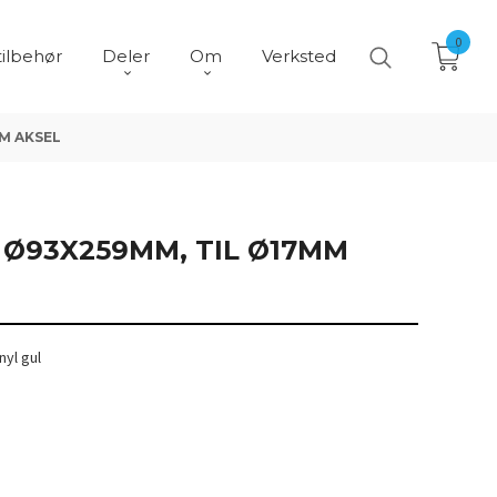
0
tilbehør
Deler
Om
Verksted
M AKSEL
 Ø93X259MM, TIL Ø17MM
nyl gul