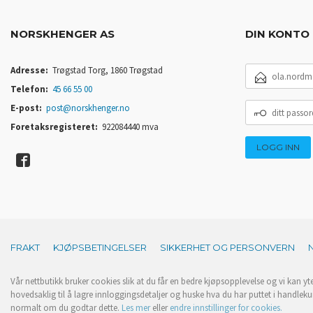
NORSKHENGER AS
DIN KONTO
E-
Adresse:
Trøgstad Torg, 1860 Trøgstad
POSTADRESSE
Telefon:
45 66 55 00
DITT
E-post:
post@norskhenger.no
PASSORD
Foretaksregisteret:
922084440 mva
FRAKT
KJØPSBETINGELSER
SIKKERHET OG PERSONVERN
Vår nettbutikk bruker cookies slik at du får en bedre kjøpsopplevelse og vi kan yt
hovedsaklig til å lagre innloggingsdetaljer og huske hva du har puttet i handleku
normalt om du godtar dette.
Les mer
eller
endre innstillinger for cookies.