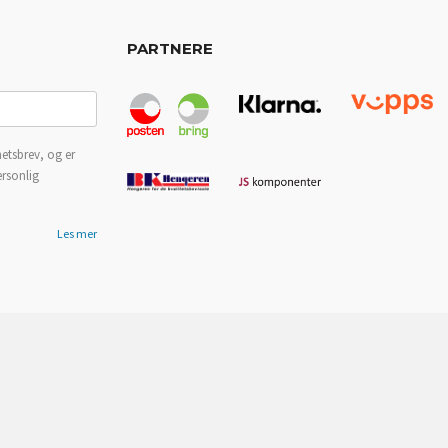
PARTNERE
etsbrev, og er
ersonlig
Les mer