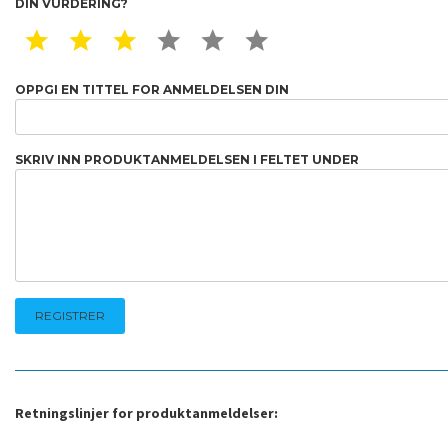
DIN VURDERING?
1 STAR
2 STAR
3 STAR
4 STAR
5 STAR
6 STAR
OPPGI EN TITTEL FOR ANMELDELSEN DIN
SKRIV INN PRODUKTANMELDELSEN I FELTET UNDER
Retningslinjer for produktanmeldelser: