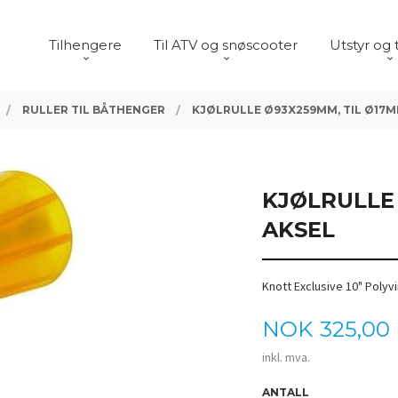
Tilhengere
Til ATV og snøscooter
Utstyr og 
RULLER TIL BÅTHENGER
KJØLRULLE Ø93X259MM, TIL Ø17M
KJØLRULLE
AKSEL
Knott Exclusive 10" Polyvi
Pris
NOK
325,00
inkl. mva.
ANTALL