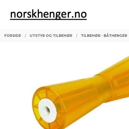
Gå
Lukk
PRODUKTER
til
innholdet
FORSIDE
UTSTYR OG TILBEHØR
TILBEHØR - BÅTHENGER