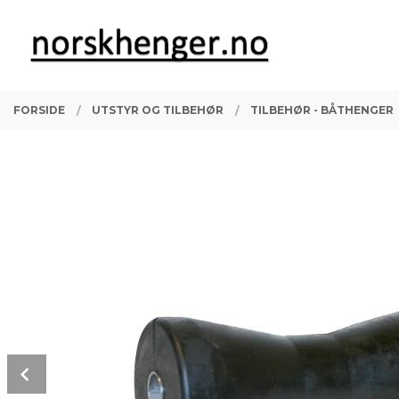
Gå
Lukk
PRODUKTER
til
innholdet
FORSIDE
UTSTYR OG TILBEHØR
TILBEHØR - BÅTHENGER
Prev