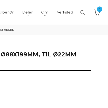
0
tilbehør
Deler
Om
Verksted
MM AKSEL
 Ø88X199MM, TIL Ø22MM