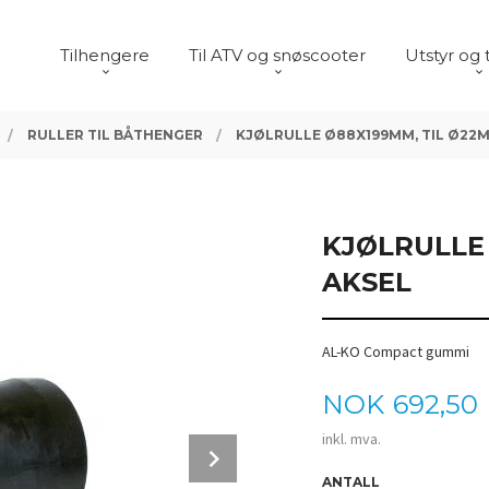
Tilhengere
Til ATV og snøscooter
Utstyr og 
RULLER TIL BÅTHENGER
KJØLRULLE Ø88X199MM, TIL Ø22
KJØLRULLE
AKSEL
AL-KO Compact gummi
Pris
NOK
692,50
inkl. mva.
Next
ANTALL