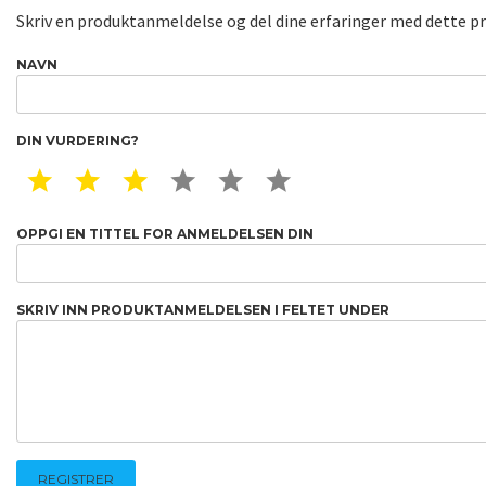
Skriv en produktanmeldelse og del dine erfaringer med dette p
NAVN
DIN VURDERING?
1 STAR
2 STAR
3 STAR
4 STAR
5 STAR
6 STAR
OPPGI EN TITTEL FOR ANMELDELSEN DIN
SKRIV INN PRODUKTANMELDELSEN I FELTET UNDER