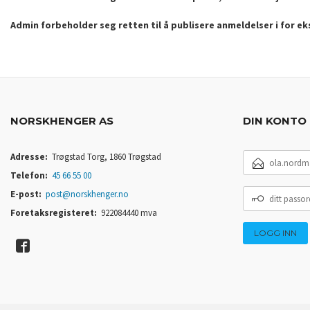
Admin forbeholder seg retten til å publisere anmeldelser i for e
NORSKHENGER AS
DIN KONTO
E-
Adresse:
Trøgstad Torg, 1860 Trøgstad
POSTADRESSE
Telefon:
45 66 55 00
DITT
E-post:
post@norskhenger.no
PASSORD
Foretaksregisteret:
922084440 mva