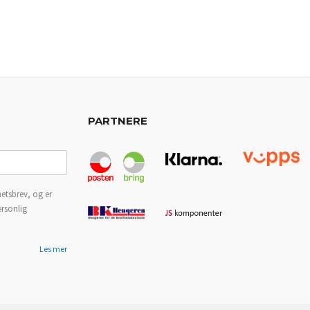
PARTNERE
etsbrev, og er
ersonlig
Les mer