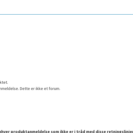
ktet.
nmeldelse. Dette er ikke et forum.
enhver produktanmeldelse som ikke er i tråd med disse retningslinje