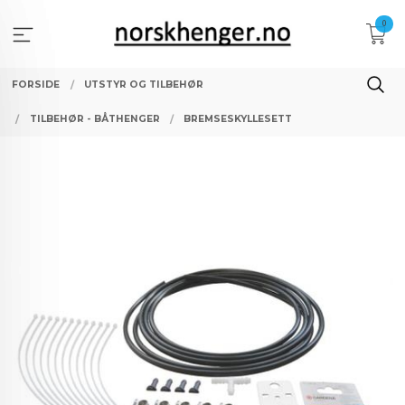
Gå
0
til
innholdet
FORSIDE
UTSTYR OG TILBEHØR
TILBEHØR - BÅTHENGER
BREMSESKYLLESETT