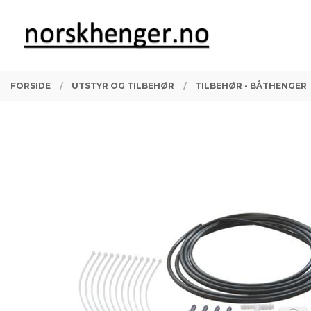
Gå
Lukk
PRODUKTER
til
innholdet
FORSIDE
UTSTYR OG TILBEHØR
TILBEHØR - BÅTHENGER