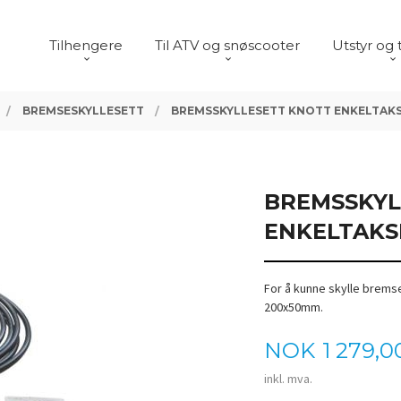
Tilhengere
Til ATV og snøscooter
Utstyr og 
BREMSESKYLLESETT
BREMSSKYLLESETT KNOTT ENKELTAKS
BREMSSKYL
ENKELTAKS
For å kunne skylle brem
200x50mm.
Pris
NOK
1 279,0
inkl. mva.