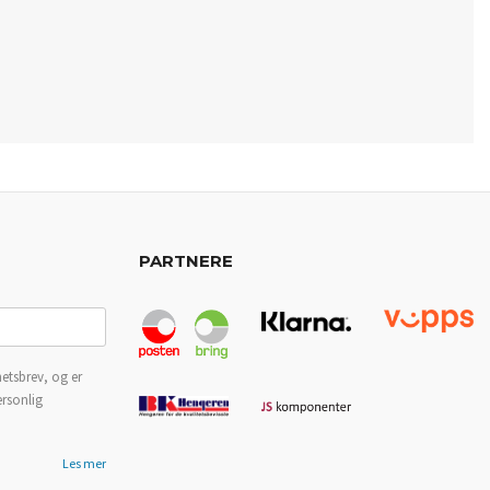
PARTNERE
etsbrev, og er
ersonlig
Les mer