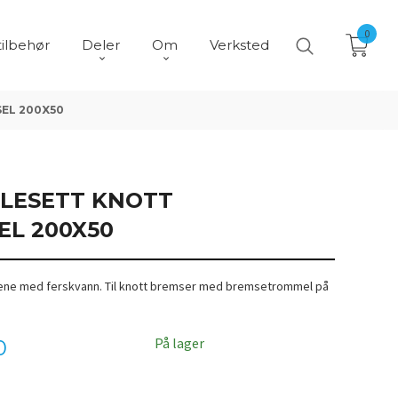
0
tilbehør
Deler
Om
Verksted
EL 200X50
LESETT KNOTT
EL 200X50
sene med ferskvann. Til knott bremser med bremsetrommel på
På lager
0