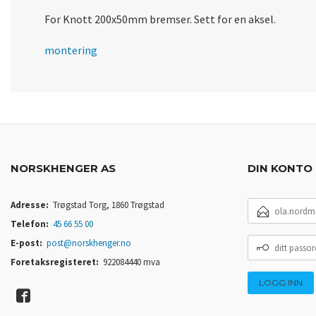
For Knott 200x50mm bremser. Sett for en aksel.
montering
NORSKHENGER AS
DIN KONTO
E-
Adresse:
Trøgstad Torg, 1860 Trøgstad
POSTADRESSE
Telefon:
45 66 55 00
DITT
E-post:
post@norskhenger.no
PASSORD
Foretaksregisteret:
922084440 mva