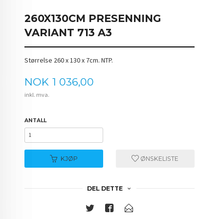
260X130CM PRESENNING
VARIANT 713 A3
Størrelse 260 x 130 x 7cm. NTP.
Pris
NOK
1 036,00
inkl. mva.
ANTALL
KJØP
ØNSKELISTE
DEL DETTE