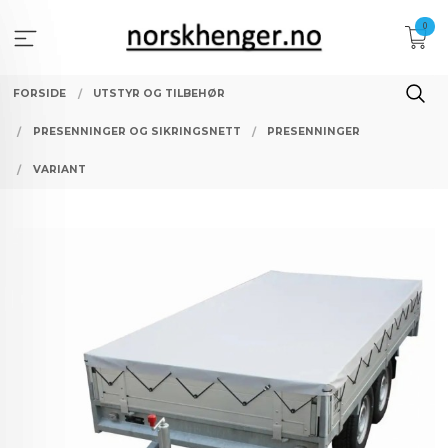
Gå
0
til
innholdet
FORSIDE
UTSTYR OG TILBEHØR
PRESENNINGER OG SIKRINGSNETT
PRESENNINGER
VARIANT