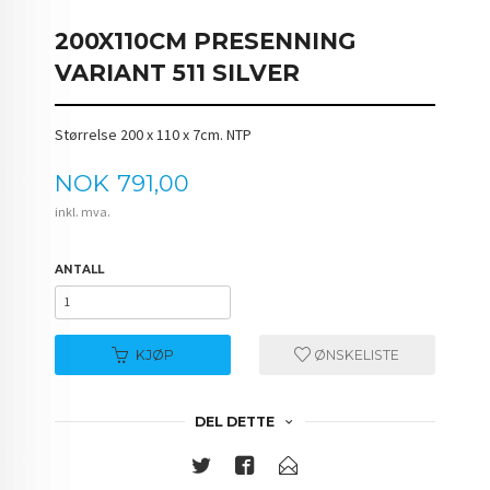
200X110CM PRESENNING
VARIANT 511 SILVER
Størrelse 200 x 110 x 7cm. NTP
Pris
NOK
791,00
inkl. mva.
ANTALL
KJØP
ØNSKELISTE
DEL DETTE