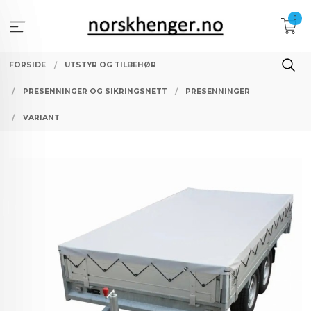
Gå
0
til
innholdet
FORSIDE
UTSTYR OG TILBEHØR
PRESENNINGER OG SIKRINGSNETT
PRESENNINGER
VARIANT