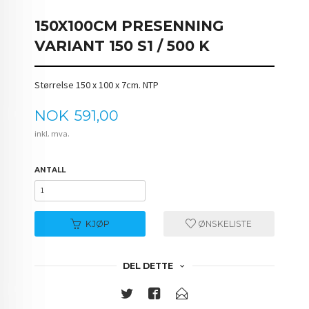
150X100CM PRESENNING
VARIANT 150 S1 / 500 K
Størrelse 150 x 100 x 7cm. NTP
Pris
NOK
591,00
inkl. mva.
ANTALL
KJØP
ØNSKELISTE
DEL DETTE