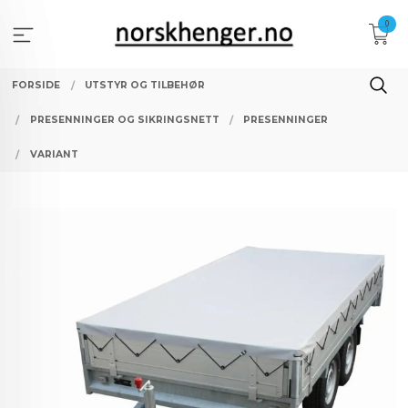
Gå
0
til
innholdet
FORSIDE
UTSTYR OG TILBEHØR
PRESENNINGER OG SIKRINGSNETT
PRESENNINGER
VARIANT