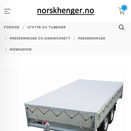
Gå
0
til
innholdet
FORSIDE
UTSTYR OG TILBEHØR
PRESENNINGER OG SIKRINGSNETT
PRESENNINGER
NIEWIADOW