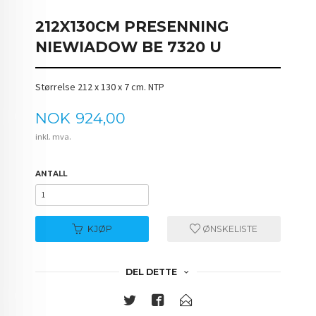
212X130CM PRESENNING
NIEWIADOW BE 7320 U
Størrelse 212 x 130 x 7 cm. NTP
Pris
NOK
924,00
inkl. mva.
ANTALL
KJØP
ØNSKELISTE
DEL DETTE