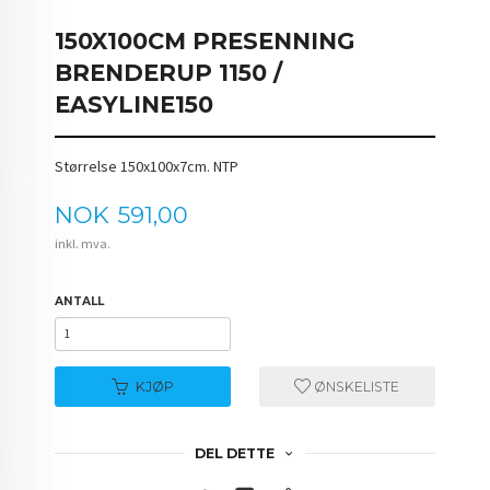
150X100CM PRESENNING
BRENDERUP 1150 /
EASYLINE150
Størrelse 150x100x7cm. NTP
Pris
NOK
591,00
inkl. mva.
ANTALL
KJØP
ØNSKELISTE
DEL DETTE