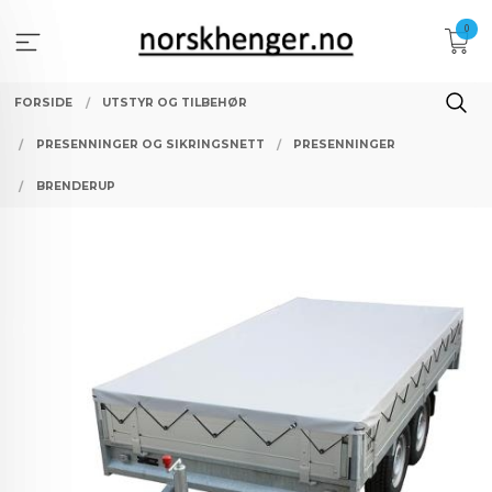
Gå
0
til
innholdet
FORSIDE
UTSTYR OG TILBEHØR
PRESENNINGER OG SIKRINGSNETT
PRESENNINGER
BRENDERUP