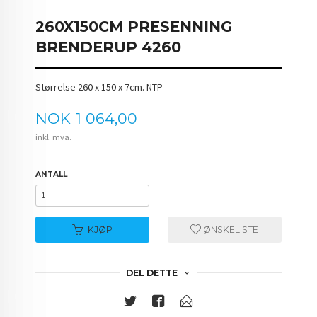
260X150CM PRESENNING
BRENDERUP 4260
Størrelse 260 x 150 x 7cm. NTP
Pris
NOK
1 064,00
inkl. mva.
ANTALL
KJØP
ØNSKELISTE
DEL DETTE